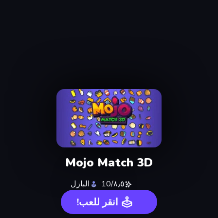
Mojo Match 3D
٨٫٥/10
البازل
انقر للعب!