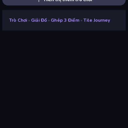
Trò Chơi
Giải Đố
Ghép 3 Điểm
Tile Journey
»
»
»
Tile Journey
nhà phát triển
Famobi
Xếp hạng
8,3
(
dựa trên 6 tháng gần đây
)
Phát hành
tháng 8 năm 2023
Cập nhật mới nhất
tháng 11 năm 2023
Công cụ trò chơi
HTML5
nền tảng
Trình duyệt (máy tính để bàn,
điện thoại di động, máy tính
bảng), Ứng dụng CrazyGames
(iOS, Android)
Định hướng
Phong cảnh / Chân dung