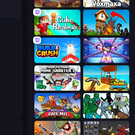
Miniblox
Voxmaxa
CubeRealm.io
Noob Fuse
Build and Crush
Mini Mine
Mine Shooter 2: Noob vs Mobs
Island Expander
Medieval Arena
Mine Shooter: Save Your World