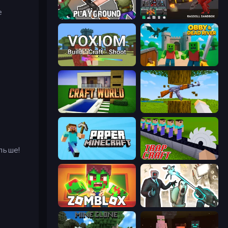
е
Playground
Last Play: Ragdoll Sandbox
Voxiom.io
Obby & Dead River
Craft World
Mine Shooter 3D
льше!
Paper Minecraft
Trap Craft
Zomblox
Skibidi Toilets: Infection