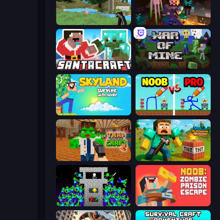
Mine Clone
ZombieCraft
SantaCraft
War of Mine
Skyland Survive With Noob!
DOP Noob: Draw to Save
Trap Craft 2
Voxel Playground: Ragdoll Noob
Stick Epic Fighter
Noob: Zombie Prison Escape