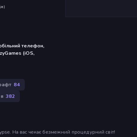
ів
)
обільний телефон,
zyGames (iOS,
рафт
84
ня
382
alypse. На вас чекає безмежний процедурний світ!