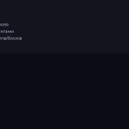
коло
єктами
тів/блоків