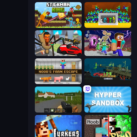
Stickman King
Stick Fighter vs Zombies
Cars vs Skibidi Toilet
Monster School Herobrine Siren Head
Noob's Farm Escape
Lime Playground Sandbox
ZombieCraft.io
Hypper Sandbox