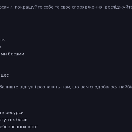
босами, покращуйте себе та своє спорядження, досліджуйт
ння
в
ими босами
оцес
 Залиште відгук і розкажіть нам, що вам сподобалося найбі
те ресурси
гутніх босів
небезпечних істот