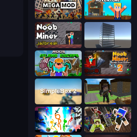
MegamodGames
Survival Craft Adventure
Noob Miner: Escape From Prison
Craft 3D
Noob: Island Escape
Noob Miner 2: Escape From Prison
SimpleBox 2
Block Pixel Gun Apocalypse 3
Stickman Epic
Only Up Craft