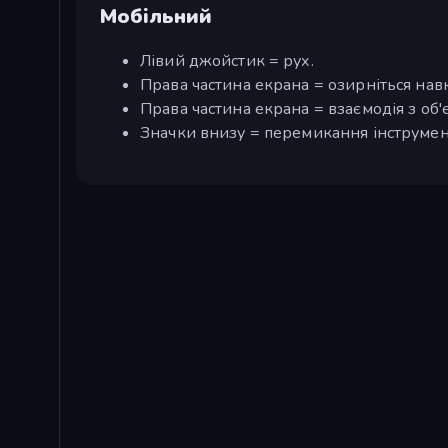
Мобільний
Лівий джойстик = рух.
Права частина екрана = озирніться нав
Права частина екрана = взаємодія з об'
Значки внизу = перемикання інструмен