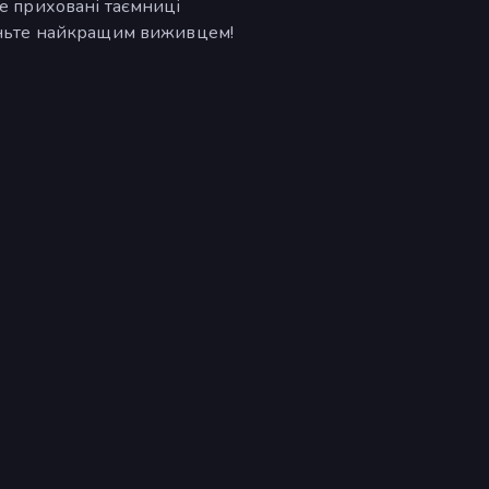
те приховані таємниці
таньте найкращим виживцем!