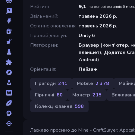
Рейтинг
9,1
(
на основі останніх 6 місяц
Звільнений
травень 2026 р.
Останнє оновлення
травень 2026 р.
Ігровий двигун
Unity 6
Платформи
Браузер (комп'ютер, м
планшет), Додаток Cra
Android)
Орієнтація
Пейзаж
Пригоди
241
Mobile
2 378
Майнк
Гірничні
80
Монстр
215
Виживан
Колекціювання
598
Ласкаво просимо до Mine - CraftSlayer: Apoc