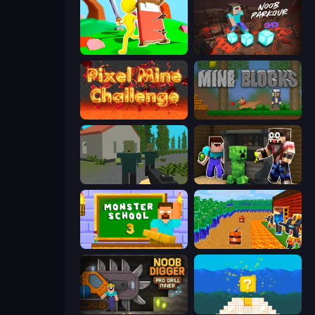
Bed Wars
Noob Parkour 3D
Pixel Mine Challenge
Mine Blocks
ShooterZ
Noob Trolls Pro
Monster School 3
Noob Tower Defense
Noob Digger: Pro Drill Miner
Noob vs Pro 4: Lucky Block