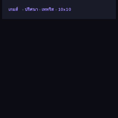
เกมส์
ปริศนา
เททริส
10x10
»
»
»
10x10
คะแนน
7.2
(
อ้างอิงจากข้อมูล 6 เดือนที่ผ่านมา
)
ปล่อยแล้ว
กุมภาพันธ์ 2562
เอ็นจิ้นเกม
HTML5
แพลตฟอร์ม
เบราว์เซอร์ (เดสก์ท็อป มือถือ แท็บเล็ต),
แอป CrazyGames (iOS, Android)
ปฐมนิเทศ
ภาพเหมือน
หน้าวิกิ
Fandom
ปริศนา
563
Mobile
2,352
เททริส
30
สี
174