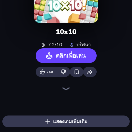
10x10
7.2/10
ปริศนา
คลิกเพื่อเล่น
240
Block Blaster
Wood Block Journey
Bubble Blast
Piece of Cake: Merge and Bake
Sand Blocks
Blocks and that’s it
TenTrix
Puzzle Block Master
BlockBuster Puzzle
Puzzle Wood Block
Bubble Fall
Skydom
Block Champ
Capy Merge: Animal Drop Puzzle
Block Puzzle
Fruit Merge: Juicy Drop Game
Wood Blocks
Screw Out: Bolts and Nuts
แสดงเกมเพิ่มเติม