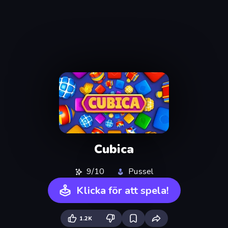
Cubica
9/10
Pussel
Klicka för att spela!
1.2K