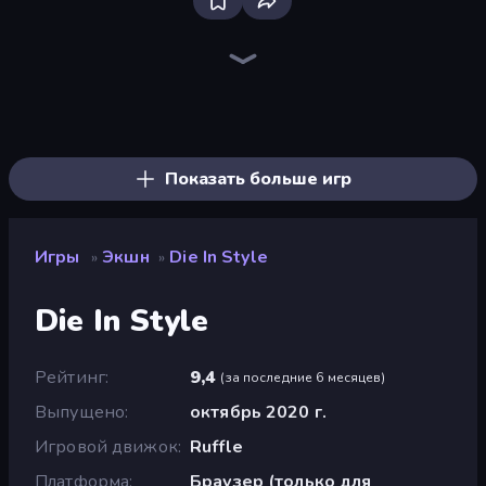
Stickman Clash
Fortzone Battle Royale
Throw a Lucky Block
War the Knights
Mr. Dude: Online Multiverse Challenge
Obby World: Squid Escape
Flying Robot Transform Car Games
Dye Hard
Boom Slingers ReBoom
Brainrot Arena Online
Who Dies Last?
OvO Game
Boom!
Space Wars Battleground
Ships 3D
Stickman Rebirth
Krampus
Zombie Road
Показать больше игр
Игры
Экшн
Die In Style
»
»
Die In Style
Рейтинг
9,4
(
за последние 6 месяцев
)
Выпущено
октябрь 2020 г.
Игровой движок
Ruffle
Платформа
Браузер (только для