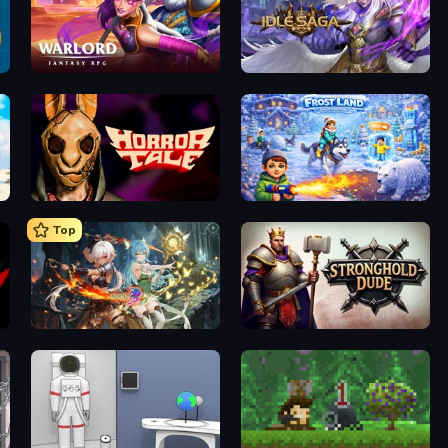
Warlord: Fantasy RPG
Idle Saga
rest
Horror Tale
Frost Land - Snow Survival
Top
Crystal Saga: Nova
Stronghold Dude