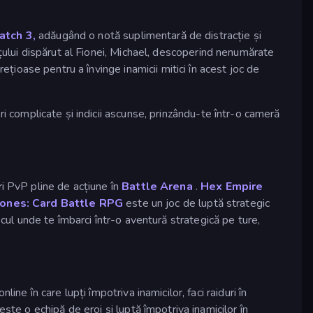
atch 3,
adăugând o notă suplimentară de distracție și
oțului dispărut al Fionei, Michael, descoperind nenumărate
rețioase pentru a învinge inamicii mitici în acest joc de
ori complicate și indicii ascunse, prinzându-te într-o cameră
ri PvP pline de acțiune în
Battle Arena
.
Hex Empire
ones: Card Battle RPG
este un joc de luptă strategic
cul unde te îmbarci într-o aventură strategică pe ture,
line în care lupți împotriva inamicilor, faci raiduri în
ște o echipă de eroi și luptă împotriva inamicilor în