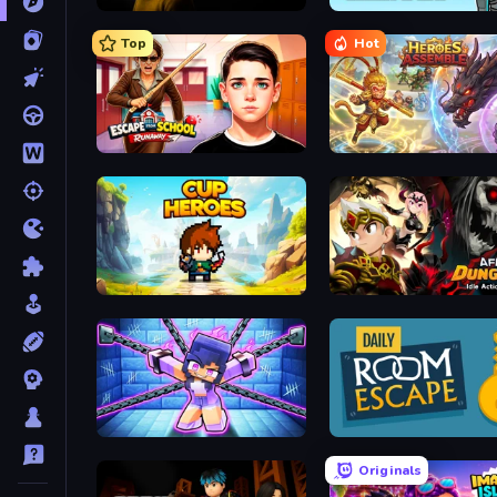
The Cat in Yellow
Rumble Heroes
Top
Hot
Escape from School: Runaway
Heroes Assemble
Cup Heroes
AFK Dungeon: Idle Actio
Mini Mine
Daily Room Escape
Originals