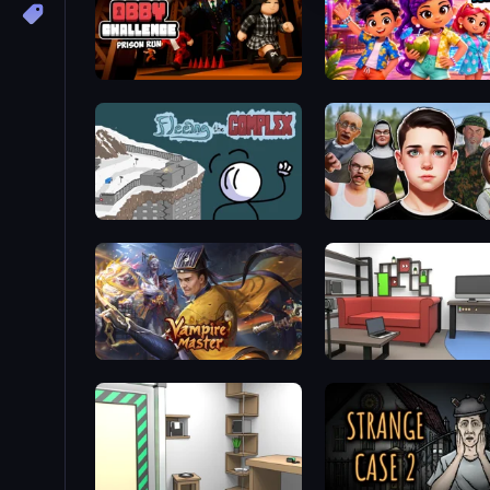
Obby Challenge: Prison Run
Imagine Island
Fleeing the Complex
Schoolboy Escape: Run
Vampire Master
Video Studio Escape