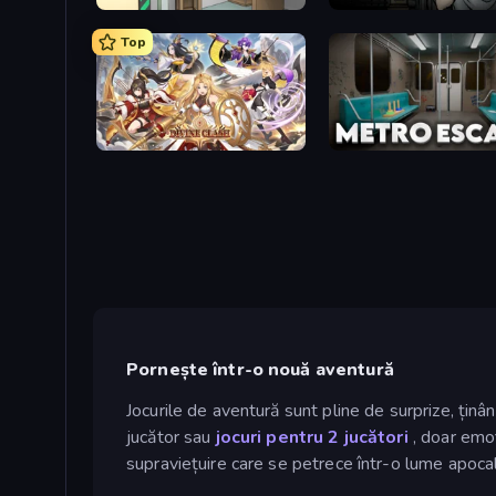
Machine Room Escape
Escape Room: Strange C
Top
Divine Clash
Metro Escape
Pornește într-o nouă aventură
Jocurile de aventură sunt pline de surprize, ținân
jucător sau
jocuri pentru 2 jucători
, doar emoț
supraviețuire care se petrece într-o lume apocalip