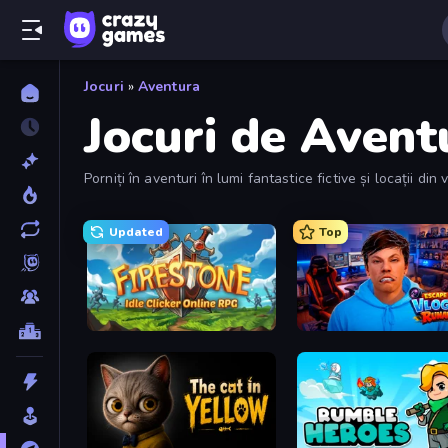
Jocuri
»
Aventura
Jocuri de Avent
Porniți în aventuri în lumi fantastice fictive și locații di
cele mai bune aventuri pe care le puteți experimenta digit
Updated
Top
Firestone – Idle Clicker Online RPG