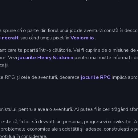
spune că o parte din fiorul unui joc de aventură constă în descop
inecraft
sau când umpli pixeli în
Voxiom.io
.
ant care te poartă într-o călătorie. Vei fi cuprins de o misiune d
oare! Vezi
jocurile Henry Stickmin
pentru mai multe informații di
ații.
urile RPG și cele de aventură, deoarece
jocurile RPG
implică apro
nistului, pentru a avea o aventură. Ai putea fi în cer, trăgând sfori
este că, în loc să dezvolți un personaj, progresezi o civilizație. 
problemele economice ale societății și, adesea, construiești o p
oți lua în considerare.