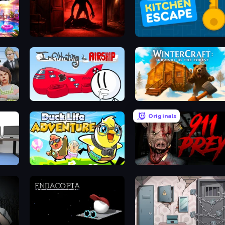
Doors Castle
Daily Kitchen Escape
away
Infiltrating the Airship
WinterCraft: Survival in the Fo
Originals
Duck Life: Adventure (Demo)
911: Prey