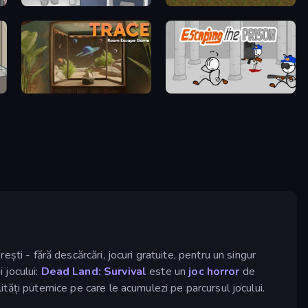
Space Museum Escape
Aground
TRACE
Escaping the Prison
ești - fără descărcări, jocuri gratuite, pentru un singur
 jocului:
Dead Land: Survival
este un
joc horror
de
ități puternice pe care le acumulezi pe parcursul jocului.