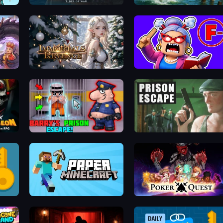
Pirates of the Caribbean: ToW
Fishing Anomaly
Immortals Revenge
Escape From School: Angry Teacher!
n RPG
Barry's Prison Escape!
Prison Escape
Paper Minecraft
Poker Quest