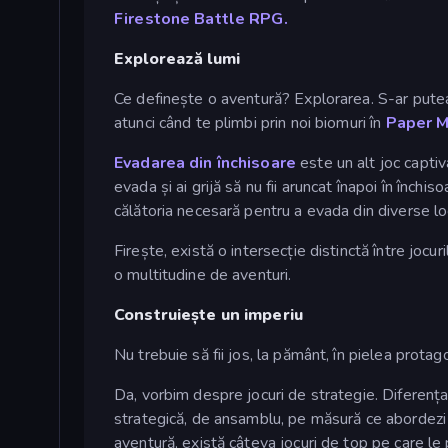
Firestone Battle RPG.
Explorează lumi
Ce definește o aventură? Explorarea. S-ar putea 
atunci când te plimbi prin noi biomuri în
Paper M
Evadarea din închisoare
este un alt joc captiv
evada și ai grijă să nu fii aruncat înapoi în închis
călătoria necesară pentru a evada din diverse loc
Firește, există o intersecție distinctă între joc
o multitudine de aventuri.
Construiește un imperiu
Nu trebuie să fii jos, la pământ, în pielea protago
Da, vorbim despre jocuri de strategie. Diferența 
strategică, de ansamblu, pe măsură ce abordezi 
aventură, există câteva jocuri de top pe care le p