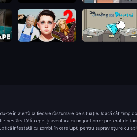
ase 2
Endacopia
Cube Stories: Escape
Schoolboy Escape 2
Stealing the Diamond
du-te în alertă la fiecare răsturnare de situație. Joacă cât timp dor
ie nesfârșită! Începe-ți aventura cu un joc horror preferat de fanii
tică infestată cu zombi, în care lupți pentru supraviețuire cu abil