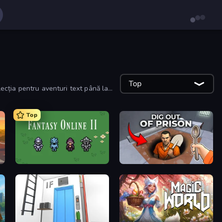
Top
colecția pentru aventuri text până la
Top
Fantasy Online 2
Dig out of Prison