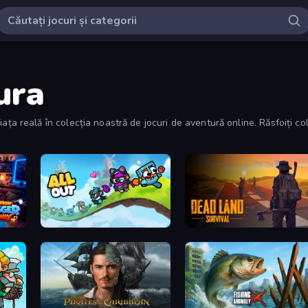
ura
n viața reală în colecția noastră de jocuri de aventură online. Răsfoiți 
al, cu narațiuni care prind și distrează.
Escape from Vlogger: Runaway
All Out
Dead Land: Survival