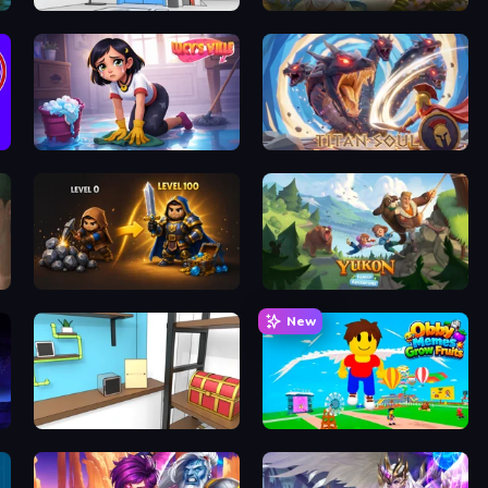
Elevator Room Escape
Magic World
Lucy’s Ville
Titan Soul: Action RPG
Gothic Story RPG
Yukon: Family Adventure
New
Game Cafe Escape
Obby Memes Grow Fruits