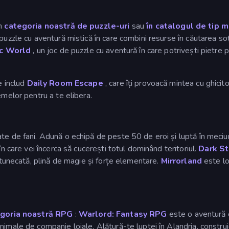
în
categoria noastră de puzzle-uri
sau
în catalogul de tip m
 puzzle cu aventură mistică în care combini resurse în căutarea s
c World
, un joc de puzzle cu aventură în care potrivești pietre p
e includ
Daily Room Escape
, care îți provoacă mintea cu ghicit
emelor pentru a te elibera.
te de fani. Adună o echipă de peste 50 de eroi și luptă în meciu
în care vei încerca să cucerești totul dominând teritoriul.
Dark St
întunecată, plină de magie și forțe elementare.
Mirrorland
este lo
goria noastră RPG
:
Warlord: Fantasy RPG
este o aventură on
male de companie loiale. Alătură-te luptei în Alandria, construie