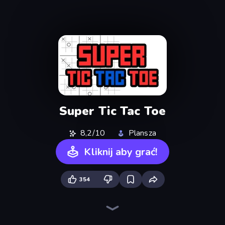
Super Tic Tac Toe
8,2/10
Plansza
Kliknij aby grać!
354