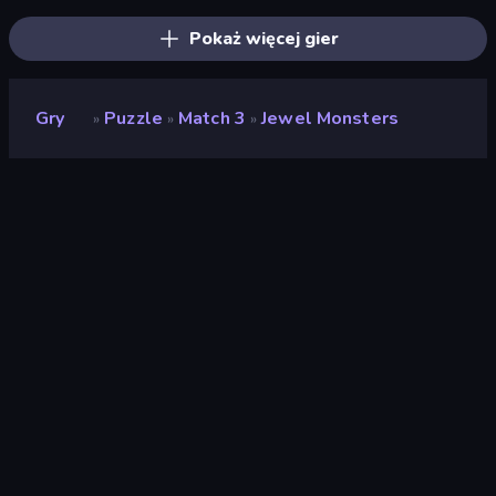
Pokaż więcej gier
Gry
Puzzle
Match 3
Jewel Monsters
»
»
»
Jewel Monsters
Deweloper
IriySoft
Ocena
(
na podstawie ostatnich 6
8,8
miesięcy
)
Wydany
lipiec 2022
Ostatnio zaktualizowany
maj 2026
Silnik gry
HTML5
Platformy
Przeglądarka (komputer
stacjonarny, telefon
komórkowy, tablet),