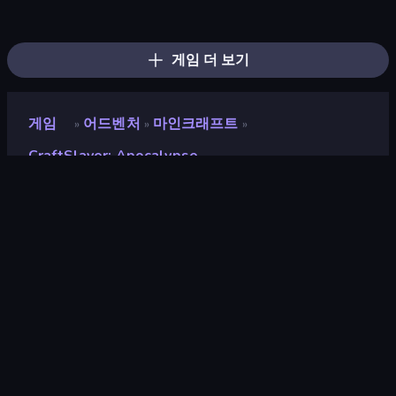
Mini Mine
Miniblox
Obby & Dead River
Mine Shooter 2: Noob vs Mobs
Zomblox
CubeRealm.io
ZombieCraft
Cubox.io
Island Expander
Noob Tower Defense
War of Mine
Last Play: Ragdoll Sandbox
Voxiom.io
Mine Shooter 3D
Cube Commander
Cars vs Skibidi Toilet
Monster School Herobrine Siren Head
Noob: Zombie Prison Escape
게임 더 보기
게임
어드벤처
마인크래프트
»
»
»
CraftSlayer: Apocalypse
CraftSlayer: Apocalypse
개발자
SloughSoft
평점
9.1
(
지난 6개월 기준
)
출시
2026년 5월
마지막 업데이트
2026년 5월
게임 엔진
Unity 6
플랫폼
브라우저 (데스크톱, 모바일, 태블