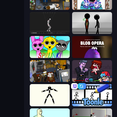
Foreign Creature
Exhibit of Sorrows
Skeleton Simulator
Stick Figure Penalty 2
Sprunki
Blob Opera
Foreign Creature 2
Friday Night Funkin'
Stick Animator
Toonle