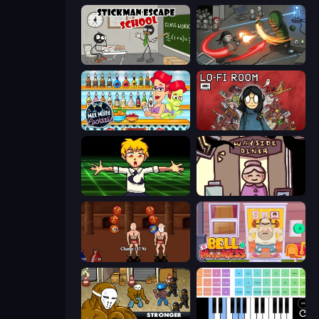
Stickman Escape School
Madness Online
Max Mixed Cocktails
Lofi Room
Chainsaw Dance
Diner in the Storm
Swords and Sandals 2
Bell Madness