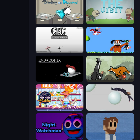
Stealing the Diamond
The Visit
Creative Kill Chamber
Duck Hunt
Endacopia
The Illusionist's Dream
Max Mixed Cuisine
Bush Ragdoll
Night Watchman
One Chance