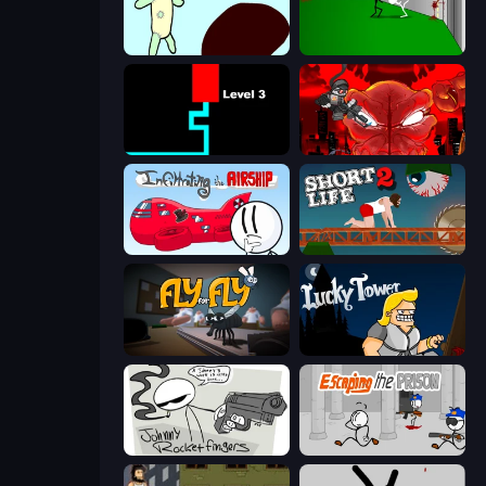
Doodieman Voodoo
Die In Style
Scary Maze
Madness Accelerant
Infiltrating the Airship
Short Life 2
Fly for Fly
Lucky Tower
Johnny Rocketfingers
Escaping the Prison