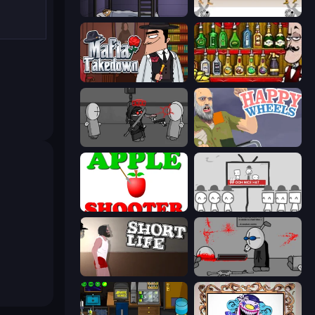
The Visitor
Gunblood
Mafia Takedown
Bartender The Right Mix
Madness Project Nexus
Happy Wheels
Apple Shooter
We Become What We Behold
Short Life
Madness Deathwish