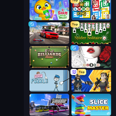
Top
Farm Merge Valley
Ludo King
Top
Real Car Driving
Spider Solitaire
8 Ball Billiards Classic
Numicolor
Top
Thief Puzzle
BuildNow GG
Bus Simulator: EVO
Slice Master