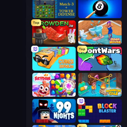
Tower Swap
8 Ball Pool Billiards Multiplayer
Top
Grow A Garden | Growden.io
Open House
Top
Cubes 2048.io
FrontWars.io
Skydom
Mansion Tale: Merge Secrets
99 Nights (Bloxd.io)
Block Blaster