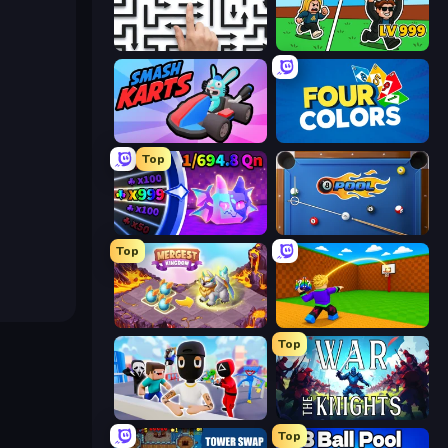
Arrow Escape: Puzzle
Brainrot Arena Online
Smash Karts
Four Colors
Top
Meeland.io
8 Ball Pool
Top
Mergest Kingdom
Throw a Lucky Block
Top
Mr. Dude: Online Multiverse Challenge
War the Knights
Top