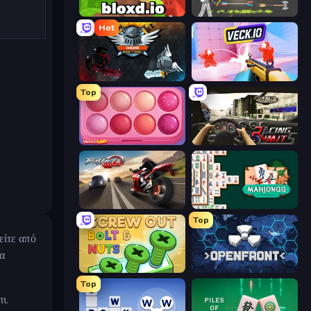
Bloxd.io
Ragdoll Archers
Hot
EvoWars.io
Veck.io
Top
Piece of Cake: Merge and Bake
Racing Limits
Traffic Rider
Mahjongg Solitaire
Top
είτε από
να
Screw Out: Bolts and Nuts
Openfront
Top
ι.