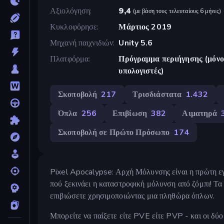
Αξιολόγηση
9,4
(
με βάση τους τελευταίους 6 μήνες
)
Κυκλοφόρησε
Μάρτιος 2019
Μηχανή παιχνιδιών
Unity 5.6
Πλατφόρμα
Πρόγραμμα περιήγησης (μόνο 
υπολογιστές)
Σκοποβολή
217
Τρισδιάστατα
1.432
Όπλα
256
Επιβίωση
382
Αιματηρά
Σκοποβολή σε Πρώτο Πρόσωπο
174
Pixel Apocalypse: Αρχή Μόλυνσης είναι η πρώτη εγκ
πού ξεκινάει η καταστροφική μόλυνση από ζόμπι! Τα 
επιβιώσετε χρησιμοποιώντας μια πληθώρα όπλων.
Μπορείτε να παίξετε είτε PVE είτε PVP - και οι δύο