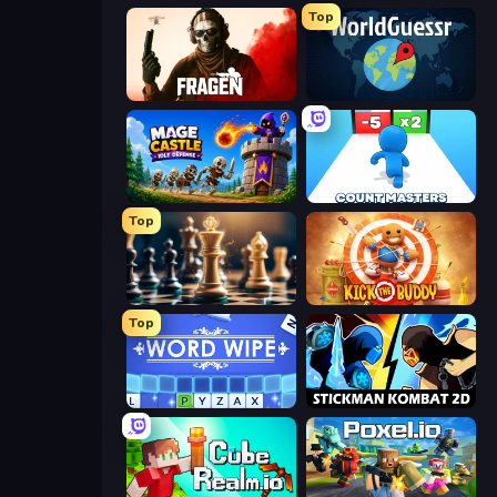
Top
Fragen
WorldGuessr Free GeoGuessr
Mage Castle Idle Defense
Count Masters: Stickman Games
Top
Chess Free
Kick the Buddy
Top
Word Wipe
Stickman Kombat 2D