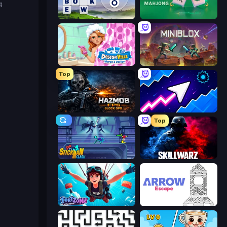
α
Words of Wonders
Piles of Mahjong
Designville: Merge & Design
Miniblox
Top
Hazmob FPS: Online Shooter
Space Waves
Top
Stickman Clash
SkillWarz
Fortzone Battle Royale
Arrow Escape