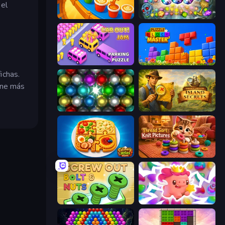
 el
Coffee Color Blocks
Forgotten Treasure 2
Car OUT! Jam Parking Puzzle
Puzzle Block Master
ichas.
ene más
Magnet Balls: Addictive
Hidden Objects: Island Secrets
Culinary Atlas
Thread Sort: Knit Pictures
Screw Out: Bolts and Nuts
Match Arena