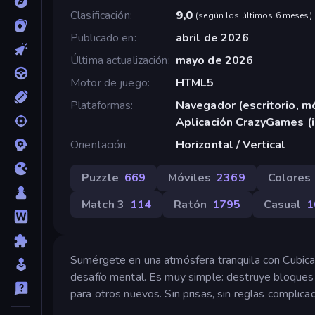
Clasificación
9,0
(
según los últimos 6 meses
)
Publicado en
abril de 2026
Última actualización
mayo de 2026
Motor de juego
HTML5
Plataformas
Navegador (escritorio, mó
Aplicación CrazyGames (
Orientación
Horizontal / Vertical
Puzzle
669
Móviles
2369
Colores
Match 3
114
Ratón
1795
Casual
1
Sumérgete en una atmósfera tranquila con Cubica, 
desafío mental. Es muy simple: destruye bloques
para otros nuevos. Sin prisas, sin reglas complicad