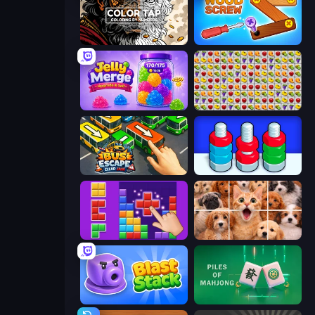
Color Tap: Coloring by Numbers
Wood Screw: Bolts Puzzle
Jelly Merge: Upgrade & Sell
Same Game Fruit Collapse
Bus Escape: Clear Jam
Tuercas y Tornillos
BlockBuster Puzzle
Jigpic Solitaire
Blast Stack
Piles of Mahjong