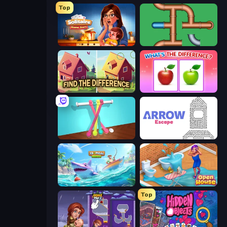
Top
Solitaire Home Story
Plumber Pipe Out
Find The Difference
What's The Difference?
Tangle Master
Arrow Escape
Tropical Merge
Open House
Top