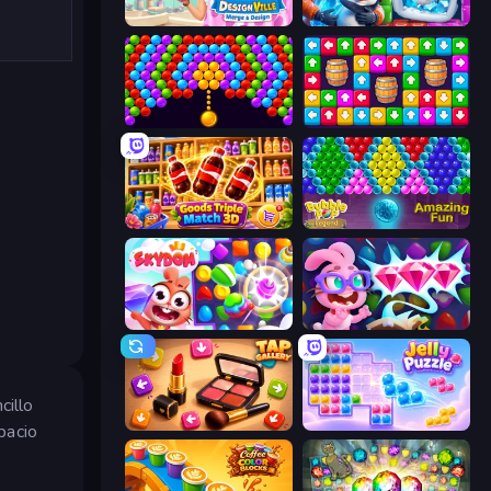
Designville: Merge & Design
Captain Blast
Bubble Story
Tap Away Story
Goods Triple Match 3D
Bubble Pop Legend
Skydom
Skydom: Reforged
cillo
Tap Gallery
Jelly Puzzle
pacio