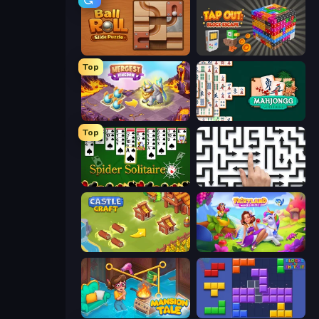
Ball Roll
Tap Out: Block Escape
Top
Mergest Kingdom
Solitario Chino
Top
Spider Solitaire
Arrow Escape: Puzzle
Castle Craft
Fairyland Merge & Magic
Mansion Tale: Merge Secrets
Blocks and that’s it