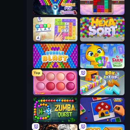
Bubble Pop Fairyland
Color Cube Puzzle
Word Play
Hexa Sort
Bubble Blast
Farm Merge Valley
Top
Piece of Cake: Merge and Bake
Box It Up
Zumba Quest
Screw Sorting