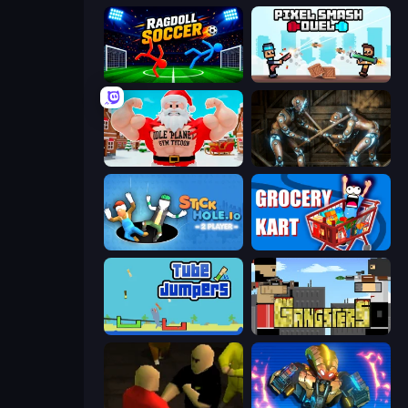
Ragdoll Soccer 2 Players
Pixel Smash Duel
Idle Planet: Gym Tycoon
Striker Dummies
Stickhole.io
Grocery Kart
Tube Jumpers
Gangsters