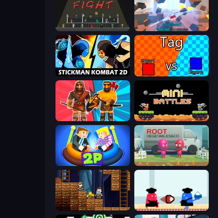
Time to Fight
Cubic Rush
Stickman Kombat 2D
2 Player Tag
Medieval Battle 2P
12 MiniBattles
Ragdoll Arena 2 Player
Root Vegetables & Co
Miners' Adventure
Clash of Cakes