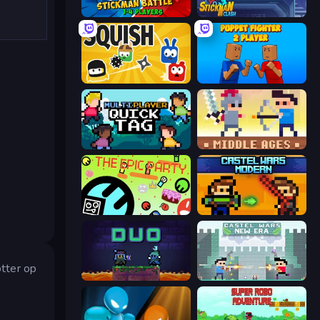
Stickman battle 1-4 Players
Stickman Clash
Squish
Puppet Fighter 2 Player
Multiplayer Quick Tag
Castle Wars: Middle Ages
The Epic Party
Castle Wars: Modern
øtter op
Duo
Castle Wars: New Era