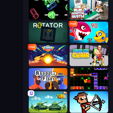
Glowit - Two Players
Hospital Hustle
Hot
Rotator
Fish Eat Getting Big
Hot
Tank Stars
Push My Chair
Ragdoll Fight
LazerGrrl
Tank Wars
Stick Archers Battle