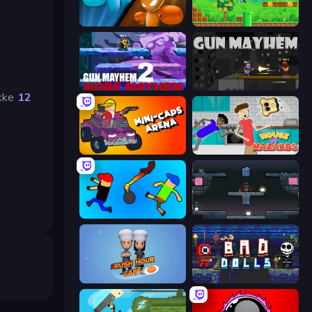
Drunken Boxing
Super Robo - Adventure
Gun Mayhem 2
Gun Mayhem
ekke
12
Mini-Caps: Arena
House of Hazards
Mini-Caps: Bombs
Arena
Rush Hour Cafe
Bad Dolls