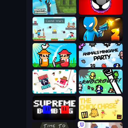
Getaway Shootout
Splatmans
Castle Wars
Drunken Duel 2
Farmer Challenge Party
Animals Minigame Party
Press A to Party
KNOCKOUTS!
Supreme Bomb Tag
The Chick Chase