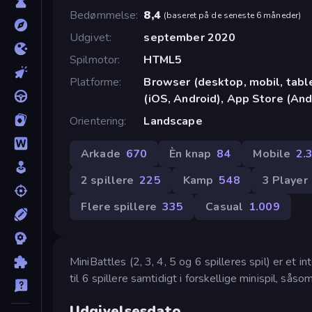
Bedømmelse
8,4
(
baseret på de seneste 6 måneder
)
Udgivet
september 2020
Spilmotor
HTML5
Platforme
Browser (desktop, mobil, tab
(iOS, Android), App Store (And
Orientering
Landscape
Arkade
670
Èn knap
84
Mobile
2.
2 spillere
225
Kamp
548
3 Player
Flere spillere
335
Casual
1.009
MiniBattles (2, 3, 4, 5 og 6 spilleres spil) er et
til 6 spillere samtidigt i forskellige minispil, sås
Udgivelsesdato