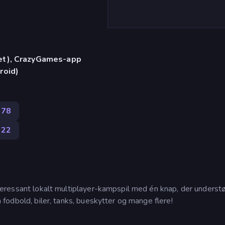
let), CrazyGames-app
roid)
378
22
 interessant lokalt multiplayer-kampspil med én knap, der underst
om fodbold, biler, tanks, bueskytter og mange flere!