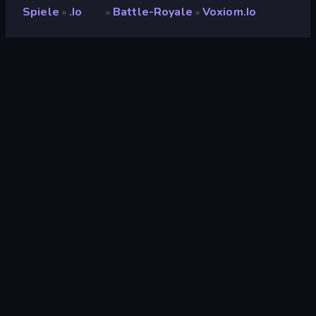
Spiele
.io
Battle-Royale
Voxiom.io
»
»
»
Voxiom.io
Entwickler
Voxiom
Bewertung
(
basierend auf den letzten 6
9,0
Monaten
)
Veröffentlicht
September 2021
Letzte Aktualisierung
Juli 2026
Spiel-Engine
Externally hosted (iframe)
Plattform
Browser (Desktop,
Mobilgerät, Tablet)
Orientierung
Querformat
Wiki-Seiten
Fandom