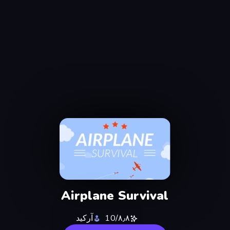
Airplane Survival
٨٫٨/10
آركيد