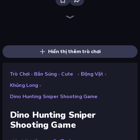
Western Sniper
SkillWarz
Redcoats.io
CS: Chaos Squad
Sniper Mission
SWAT Cats
Zombie Hunters Online
SuperTrip.Land
Kirka.io
Horde Crusher
Fragen
Camo Sniper
Mine Shooter 2: Noob vs Mobs
Serious Head 2
Shape Shooter 3
ZombieStrike
Serious Head
Metal Guns Fury
Hiển thị thêm trò chơi
Trò Chơi
Bắn Súng
Cute
Động Vật
»
»
»
»
Khủng Long
»
Dino Hunting Sniper Shooting Game
Dino Hunting Sniper
Shooting Game