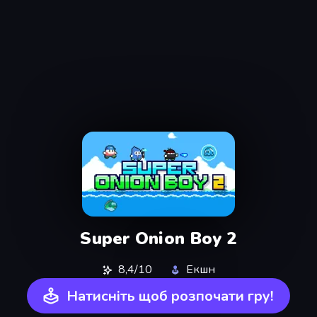
Super Onion Boy 2
8,4/10
Екшн
Натисніть щоб розпочати гру!