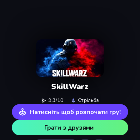
SkillWarz
9,3/10
Стрільба
Натисніть щоб розпочати гру!
Грати з друзями