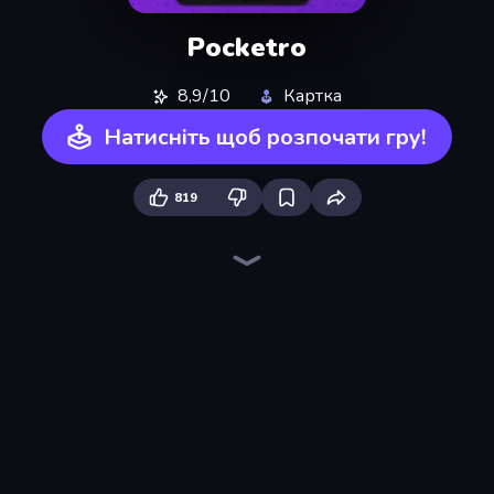
Pocketro
8,9/10
Картка
Натисніть щоб розпочати гру!
819