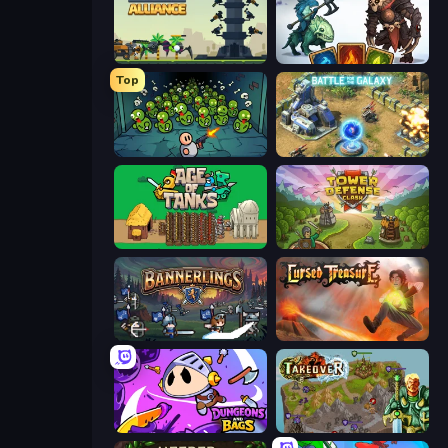
Iron Towers Alliance
Dark Stones: Card Battle RPG
Top
Base Defence
Battle for the Galaxy
Age of Tanks Warriors: TD War
Tower Defense Clash
Bannerlings
Cursed Treasure
Dungeons and Bags
Takeover