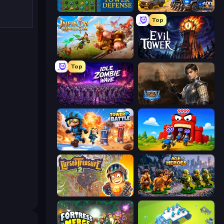
Tower Swap
AOD - Art Of Defense
Top
Infinity Kingdom
Evil Tower
Top
Idle Zombie Wave: Survivors
Battle Arena
Tower Battle
TimeWarriors
Cursed Treasure 2
Age of Heroes