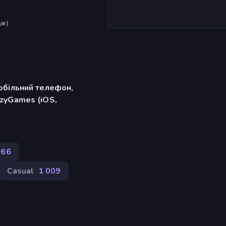
ів
)
обільний телефон,
zyGames (iOS,
266
Casual
1 009