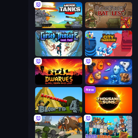
Merge Master Tanks: Tank Wars
Backpack Battles
Cursed Treasure Level Pack
City Takeover
Dwarves: Glory, Death, and Loot
Elemental Merge
New
Bloons Tower Defense 4 Expansion
Thousand Suns