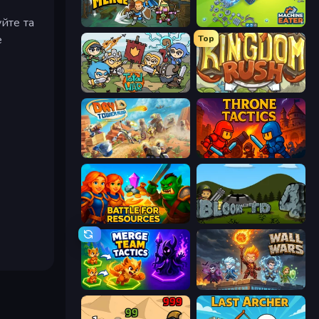
уйте та
Fortress Merge
Machine Eater
е
Top
Raid Heroes: Total War
Kingdom Rush
Day D Tower Rush
Throne Tactics
Battle for Resources
Bloons Tower Defense 4
Merge Team Tactics
Wall Wars