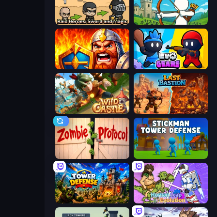
Raid Heroes: Sword and Magic
Last Archer
WarLink: Crown & Clash
Evo Gears
Wild Castle TD: Grow Empire
Last Bastion
Zombie Protocol
Stickman Tower Defense Idle 3D
Tower Defense
Human Leap: Evolution