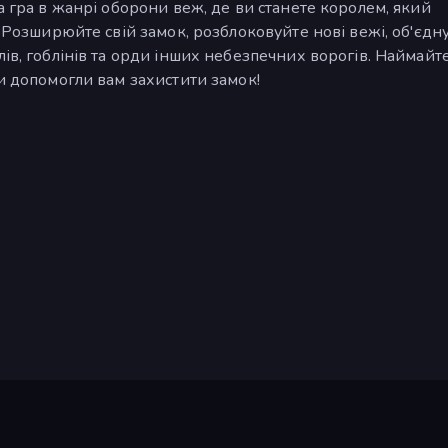
а гра в жанрі оборони веж, де ви станете королем, який
. Розширюйте свій замок, розблоковуйте нові вежі, об'єдн
ів, гоблінів та орди інших небезпечних ворогів. Наймайт
ни допомогли вам захистити замок!