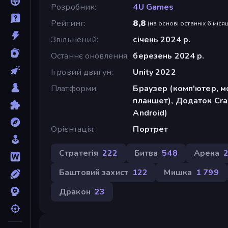
Розробник
4U Games
Рейтинг
8,8
(
на основі останніх 6 місяц
Звільнений
січень 2024 р.
Останнє оновлення
березень 2024 р.
Ігровий двигун
Unity 2022
Платформи
Браузер (комп'ютер, м
планшет), Додаток Cra
Android)
Орієнтація
Портрет
Стратегія
222
Битва
548
Арена
Баштовий захист
122
Мишка
1 799
Дракон
23