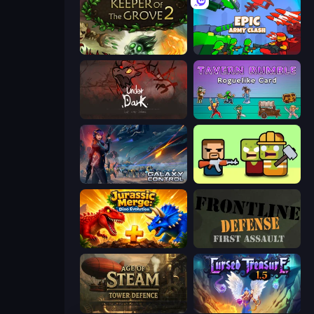
Keeper of the Grove 2
Epic Army Clash
UnderDark: Defense
Tavern Rumble: Roguelike Card
Galaxy Control: 3D Strategy
Zombie Horde: Build & Survive
Jurassic Merge: Dino Evolution
Frontline Defense
Age of Steam Tower Defence
Cursed Treasure 1.5