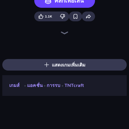
คลิกเพื่อเล่น
1.1K
BoomCraft
Mini Mine
Trap Craft
Playground
Noob's Farm Escape
Monster School 3
Mine Shooter 2: Noob vs Mobs
Skyland Survive With Noob!
DOP Noob: Draw to Save
Stick Epic Fighter
Monster School Herobrine Siren Head
Noob Tower Defense
Noob Miner: Escape From Prison
Noob Trolls Pro
Survival Craft Adventure
Noob Gigachad: Parkour Tricks Challenge
ZombieCraft
Noob Miner 2: Escape From Prison
แสดงเกมเพิ่มเติม
เกมส์
แอคชั่น
การรบ
TNTcraft
»
»
»
TNTcraft
นักพัฒนา
emolingo games
คะแนน
8.8
(
อ้างอิงจากข้อมูล 6 เดือนที่ผ่านมา
)