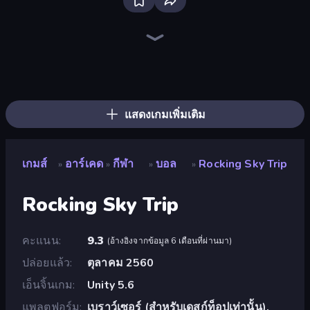
Bloxd.io
Ragdoll Archers
EvoWars.io
Veck.io
Piece of Cake: Merge and Bake
Racing Limits
Traffic Rider
Mahjongg Solitaire
Screw Out: Bolts and Nuts
Words of Wonders
Piles of Mahjong
Designville: Merge & Design
Miniblox
Space Waves
Stickman Clash
SkillWarz
Fortzone Battle Royale
Arrow Escape
แสดงเกมเพิ่มเติม
เกมส์
อาร์เคด
กีฬา
บอล
Rocking Sky Trip
»
»
»
»
Rocking Sky Trip
คะแนน
9.3
(
อ้างอิงจากข้อมูล 6 เดือนที่ผ่านมา
)
ปล่อยแล้ว
ตุลาคม 2560
เอ็นจิ้นเกม
Unity 5.6
แพลตฟอร์ม
เบราว์เซอร์ (สำหรับเดสก์ท็อปเท่านั้น),