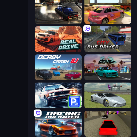
City Classic Car Driving: 131
3D Underground Car Parking
Real Drive 3D Parking Games
City Bus Driver
Derby Crash 4
RealDrive
Real Car Parking
Sports Cars Driver
Racing Unlimited
Speed Brazil