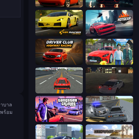
Drive Quest
Driving School Simulator
Mr. Racer - Car Racing
Hotgear
Driver Club: Highway Racing
Speedboy: History with Grandfather
Modern Car Racing 2
City Car Driving Simulator
พยาบาล
ยพร้อม
Gangster Crimes Online 6: Mafia City
RCC City Racing