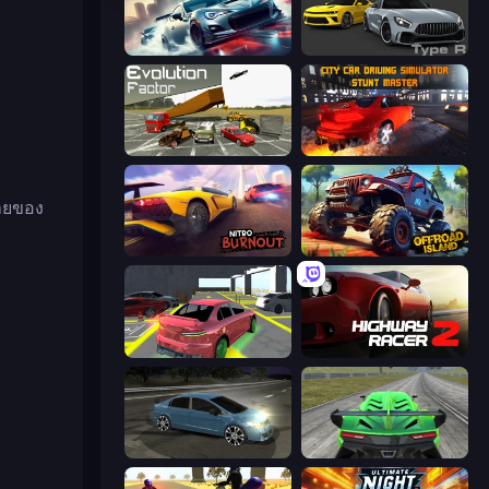
Xtreme City Drifting
Motor Sport Challenge Type R
Evolution Factor
City Car Driving Simulator: Stunt
มายของ
Nitro Burnout
Offroad Island
Garage Parking
Highway Racer 2
Drift Club
Speed Racing Pro 2