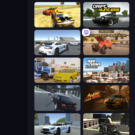
3D Car Simulator
Drift Hunters
Crazy Stunt Cars Multiplayer
Ultimate Truck Driving Simulator 2020
Crazy Car Stunts
Mad Town Andreas: Mafia Storie
Transporter Hot Pursuit
Ashline Racing: Born To Burn