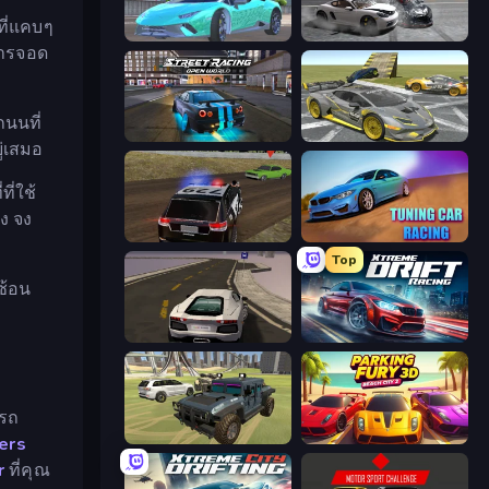
ที่แคบๆ
Real City Driver
Gearshift One
การจอด
ถนนที่
Street Racing: Open World
Wrong Way
ู่เสมอ
ี่ใช้
ง จง
POLICE Chase Simulator
Tuning Car Racing
Top
ซ้อน
Grand Stunt Auto
Xtreme DRIFT Racing
รถ
4x4 Offroader
Parking Fury 3D: Beach City 2
ers
r
ที่คุณ