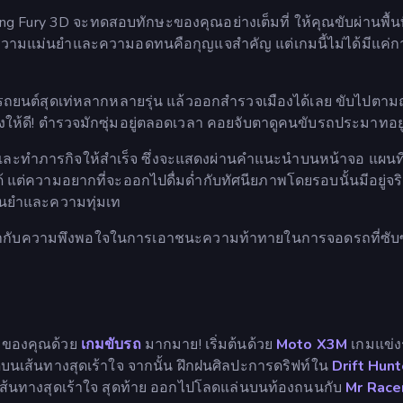
g Fury 3D จะทดสอบทักษะของคุณอย่างเต็มที่ ให้คุณขับผ่านพื้น
บบ ความแม่นยำและความอดทนคือกุญแจสำคัญ แต่เกมนี้ไม่ได้มีแค่
บรถยนต์สุดเท่หลากหลายรุ่น แล้วออกสำรวจเมืองได้เลย ขับไปตาม
ังให้ดี! ตำรวจมักซุ่มอยู่ตลอดเวลา คอยจับตาดูคนขับรถประมาทอย
ทำภารกิจให้สำเร็จ ซึ่งจะแสดงผ่านคำแนะนำบนหน้าจอ แผนที่ท
้ แต่ความอยากที่จะออกไปดื่มด่ำกับทัศนียภาพโดยรอบนั้นมีอยู่จริ
่นยำและความทุ่มเท
เข้ากับความพึงพอใจในการเอาชนะความท้าทายในการจอดรถที่ซับ
ี่ของคุณด้วย
เกมขับรถ
มากมาย! เริ่มต้นด้วย
Moto X3M
เกมแข่ง
บนเส้นทางสุดเร้าใจ จากนั้น ฝึกฝนศิลปะการดริฟท์ใน
Drift Hunt
ส้นทางสุดเร้าใจ สุดท้าย ออกไปโลดแล่นบนท้องถนนกับ
Mr Race