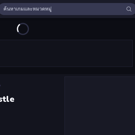
e
stle