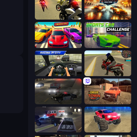
3D Moto Simulator 2
Ultimate Night Racing
Parking Fury 3D: Beach City
Sports Car Challenge
Racing in City
Moto Rider 3D
City Car Driving Simulator 2
DriveTown
City Car Driving Simulator 3
Monster Cars: Ultimate Simulator