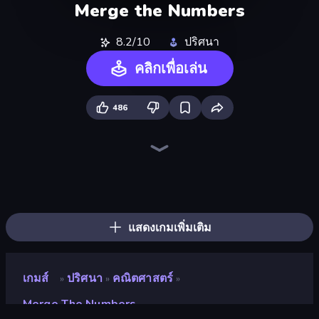
Merge the Numbers
8.2/10
ปริศนา
คลิกเพื่อเล่น
486
Piles of Mahjong
Skydom
Screw Out: Bolts and Nuts
Piece of Cake: Merge and Bake
Arrow Escape
Skydom: Reforged
Mahjongg Solitaire
Match Arena
Mahjong Puzzle: Tile Match
2048 Merge Blocks
Yarn Fever! Unravel Puzzle
Tasty Match: Mahjong Pairs
Color Water Sort 3D
Wood Block Journey
Goods Triple Match 3D
Candy Riddles
Forgotten Treasure 2
Hexa Sort
แสดงเกมเพิ่มเติม
เกมส์
ปริศนา
คณิตศาสตร์
»
»
»
Merge The Numbers