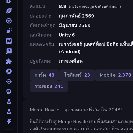
คะแนน
8.8
(
อ้างอิงจากข้อมูล 6 เดือนที่ผ่านมา
)
ปล่อยแล้ว
กุมภาพันธ์ 2569
อัพเดทล่าสุด
มิถุนายน 2569
เอ็นจิ้นเกม
Unity 6
แพลตฟอร์ม
เบราว์เซอร์ (เดสก์ท็อป มือถือ แท็
(Android)
ปฐมนิเทศ
ภาพเหมือน
การ์ด
48
โซลิแทร์
23
Mobile
2,378
รวมของ
241
Merge Royale – สุดยอดเกมปริศนาไพ่ 2048!
ยินดีต้อนรับสู่ Merge Royale เกมที่ผสมผสานกลย
ลงตัว! ทดสอบตรรกะ ความเร็ว และสมาธิของคุณขณะ