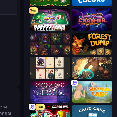
Spider Solitaire
Four Colors
Top
Gin Rummy Mania
Cosmic Card Crasher
Cards Keeper
Forest Dump
Forward
Dungeon of Terror
Dungeon Crawl Theater
Survival Land
ย่าง
Top
หากคุณ