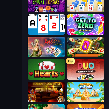
Spooky Tripeaks
Kings and Queens Solitaire TriPeaks
Social Solitaire
Get to Zero
Emerland Solitaire Endless Journey
Solitaire: The Great Journey
Top
Hearts: Classic
DUO With Friends
Pyramid Solitaire Ancient Egypt
Solitaire TriPeaks