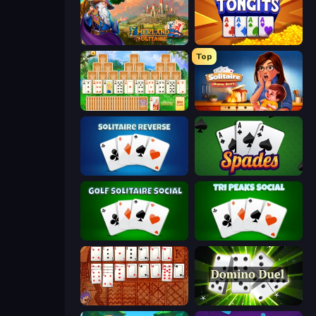
Emerland Solitaire Card Game
Tongits
Top
Magic Towers Solitaire
Solitaire Home Story
Solitaire Reverse
Spades
Golf Solitaire
Tri Peaks Social
Algerian Solitaire
Domino Duel