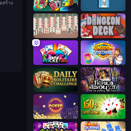
่อสร้าง
Cardlike
Card Cafe
Spider Solitaire 2 Suits
Dungeon Deck
Pocketro
Kingdom Solitaire
Daily Solitaire Challenge
Nébula Tarot Cat
Las Vegas Poker
Classic Card Games Collection