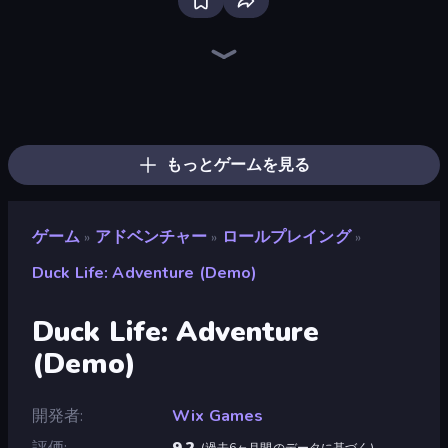
Dig out of Prison
Lucy’s Ville
Mini Mine
Noob Miner 2: Escape From Prison
The Cat in Yellow
Skyland Survive With Noob!
Horror Tale
Noob Miner: Escape From Prison
Stick Fighter vs Zombies
Magic World
Elevator Room Escape
Design House Escape
The Final Earth 2
Game Cafe Escape
Daily Kitchen Escape
HypeMaster
Survival Craft Adventure
Noob Digger: Pro Drill Miner
もっとゲームを見る
ゲーム
アドベンチャー
ロールプレイング
»
»
»
Duck Life: Adventure (Demo)
Duck Life: Adventure
(Demo)
開発者
Wix Games
評価
9.2
(
過去6ヶ月間のデータに基づく
)