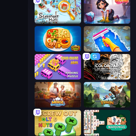
Scavenger Hunt - Multiplayer
Lucy’s Ville
Culinary Atlas
Hotel Rush: Merge Story
Car OUT! Jam Parking Puzzle
Color Tap: Coloring by Numbers
Merge Restaurant
Yukon: Family Adventure
Screw Out: Bolts and Nuts
Mahjongg Solitaire