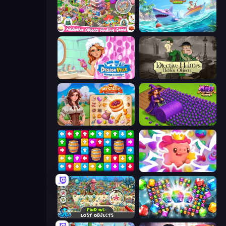
Scavenger Hunt - Hidden Items
Tropical Merge
Designville: Merge & Design
Detective Holmes: Hidden Object
My Castle: Merge & Story
Magic School
Tap Away Story
Match Arena
Find Me: Lost Objects
Diamond Dungeon: Match 3