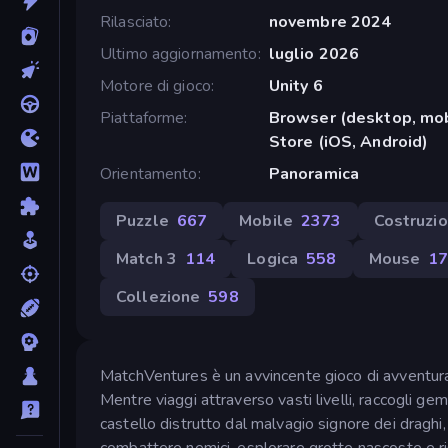
Rilasciato
novembre 2024
Ultimo aggiornamento
luglio 2026
Motore di gioco
Unity 6
Piattaforme
Browser (desktop, mob
Store (iOS, Android)
Orientamento
Panoramica
Puzzle
667
Mobile
2373
Costruzi
Match 3
114
Logica
558
Mouse
1
Collezione
598
MatchVentures è un avvincente gioco di avventura 
Mentre viaggi attraverso vasti livelli, raccogli gemm
castello distrutto dal malvagio signore dei draghi, 
combattere nemici, esplorare grotte nascoste e riso