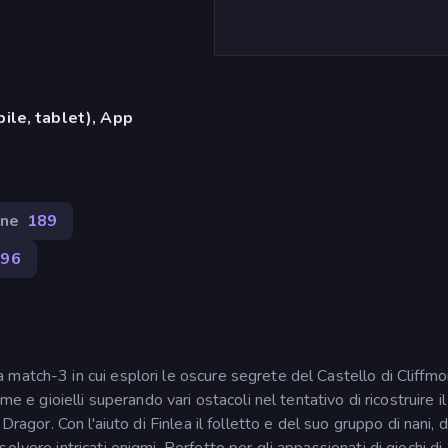
ile, tablet), App
one
189
796
match-3 in cui esplori le oscure segrete del Castello di Cliffmo
e e gioielli superando vari ostacoli nel tentativo di ricostruire il
Dragor. Con l'aiuto di Finlea il folletto e del suo gruppo di nani, 
lvere intricati enigmi. Perfetto per gli appassionati di giochi di