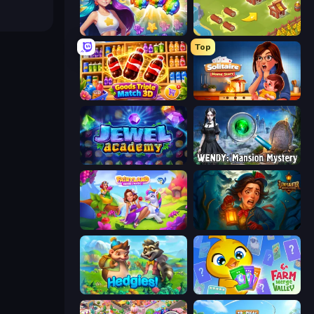
Underwater Adventures: Match 3
Castle Craft
Top
Goods Triple Match 3D
Solitaire Home Story
Jewel Academy
Wendy: Mansion Mystery
Fairyland Merge & Magic
Lamplighter: Merge & Magic
Hedgies
Farm Merge Valley