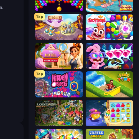
a.
Bubble Story
Open House
Top
Mergest Kingdom
Skydom
Hidden Object: My Hotel
Skydom: Reforged
Top
Hidden Objects
Park Town
Blackriver Mystery: Hidden Objects
Candy Riddles