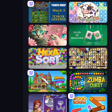
Tower Swap
Find The Cow
Favorite Puzzles
Piles of Mahjong
Hexa Sort
Tiles of the Simpsons
Home Makeover Cleaning Game
Zumba Quest