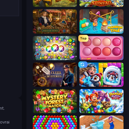
Hidden Objects: Island Secrets
Runefall
Hidden Object: Street Of Secrets
Mansion Tale: Merge Secrets
Top
Forgotten Treasure 2
Piece of Cake: Merge and Bake
Hidden Object: Clues and Mysteries
Captain Blast
nt.
Mystery Forest - Match 3
Diamant: Sky Stories Match 3
dovrai