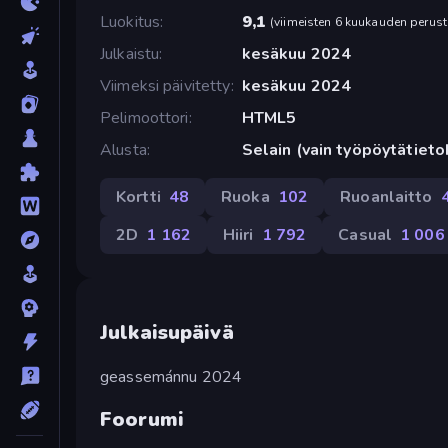
Luokitus
9,1
(
viimeisten 6 kuukauden perust
Julkaistu
kesäkuu 2024
Viimeksi päivitetty
kesäkuu 2024
Pelimoottori
HTML5
Alusta
Selain (vain työpöytätiet
Kortti
48
Ruoka
102
Ruoanlaitto
2D
1 162
Hiiri
1 792
Casual
1 006
Julkaisupäivä
geassemánnu 2024
Foorumi