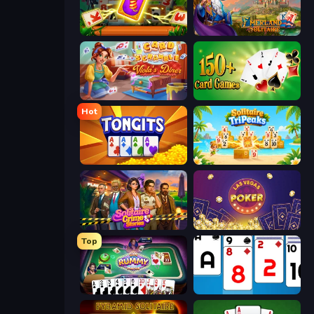
Solitaire: The Great Journey
Emerland Solitaire Card Game
Card Scramble: Viola's Diner
Classic Card Games Collection
Hot
Tongits
Solitaire TriPeaks
Solitaire Crime Stories
Las Vegas Poker
Top
Gin Rummy Mania
Social Solitaire