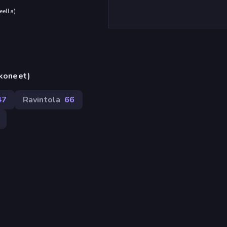
eella
)
okoneet)
47
Ravintola
66