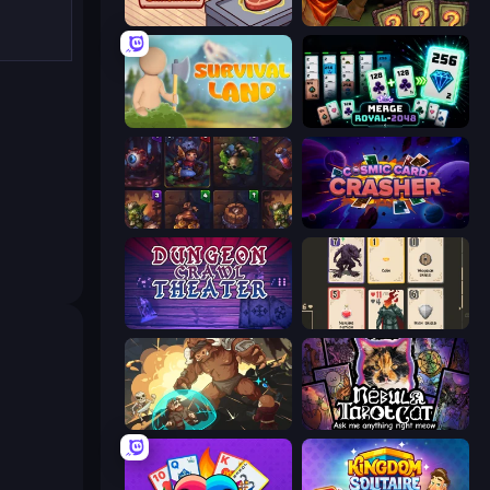
Cat Snack Bar
Forest Dump
Survival Land
Merge Royal
Cards Keeper
Cosmic Card Crasher
Dungeon Crawl Theater
Forward
Dungeon of Terror
Nébula Tarot Cat