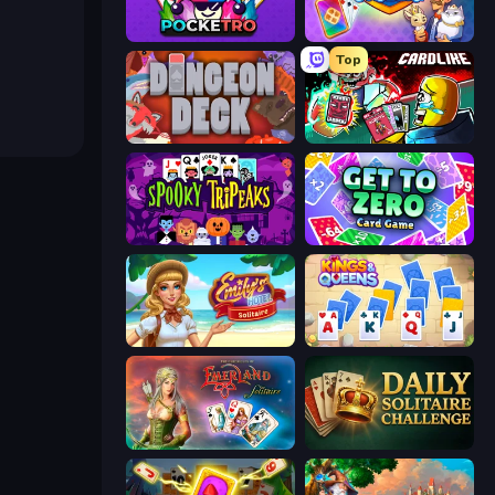
Pocketro
Kingdom Solitaire
Top
Dungeon Deck
Cardlike
Spooky Tripeaks
Get to Zero
Emily's Hotel Solitaire
Kings and Queens Solitaire TriPeaks
Emerland Solitaire Endless Journey
Daily Solitaire Challenge