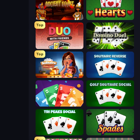
Pyramid Solitaire Ancient Egypt
Hearts: Classic
Top
DUO With Friends
Domino Duel
Top
Solitaire Home Story
Solitaire Reverse
Foono Online Multiplayer
Golf Solitaire
Tri Peaks Social
Spades