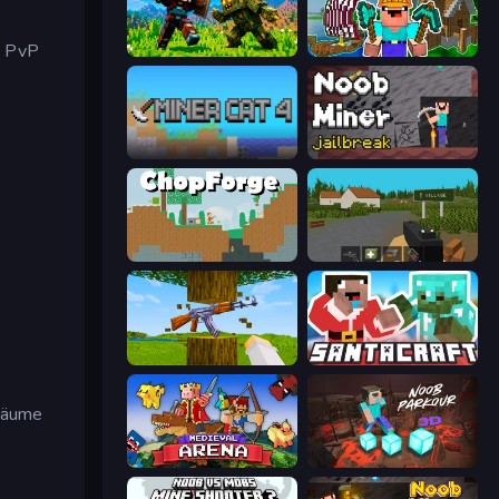
m PvP
CraftSlayer: Apocalypse
Noob: Island Escape
Miner Cat 4
Noob Miner: Escape From Prison
ChopForge
ZombieCraft.io
Mine Shooter 3D
SantaCraft
 Räume
Medieval Arena
Noob Parkour 3D