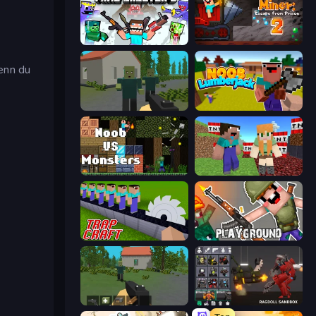
Mine Shooter 2: Noob vs Mobs
Noob Miner 2: Escape From Prison
Wenn du
ShooterZ
Idle Noob Lumberjack
Noob VS Monsters
BoomCraft
Trap Craft
Playground
WorldZ
Last Play: Ragdoll Sandbox