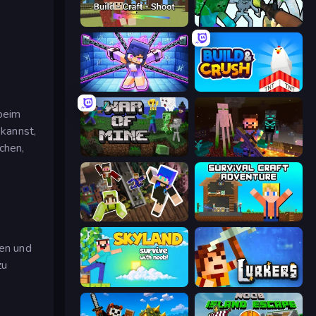
Voxiom.io
Mine Shooter: Save Your World
Mini Mine
Build and Crush
 beim
kannst,
chen,
War of Mine
ZombieCraft
Only Up Craft
Survival Craft Adventure
en und
zu
Skyland Survive With Noob!
Lurkers.io