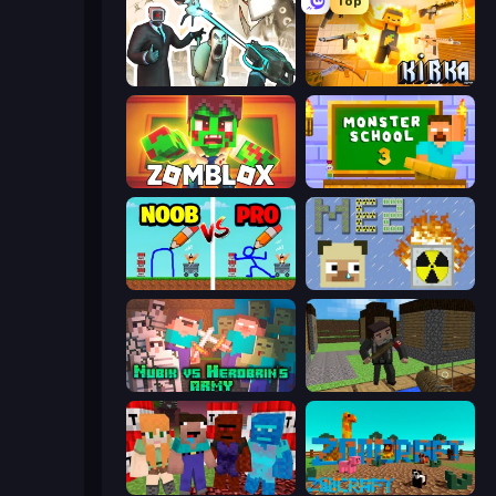
Top
Skibidi Toilets: Infection
Kirka.io
Zomblox
Monster School 3
DOP Noob: Draw to Save
MineEnergy2
Nubik vs Herobrin's Army
Block Pixel Gun Apocalypse 3
TNTcraft
ZooCraft