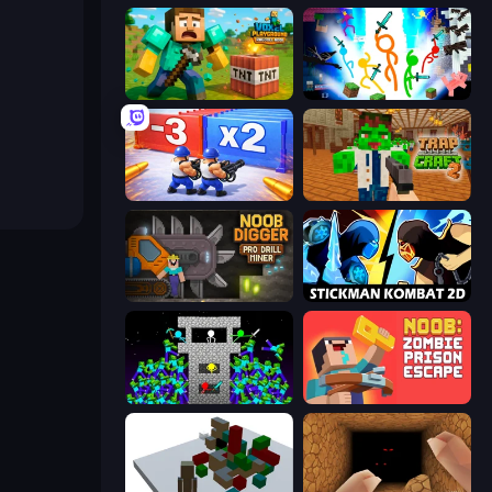
Voxel Playground: Ragdoll Noob
Stickman Epic
Battle Brigade
Trap Craft 2
Noob Digger: Pro Drill Miner
Stickman Kombat 2D
Stick Epic Fighter
Noob: Zombie Prison Escape