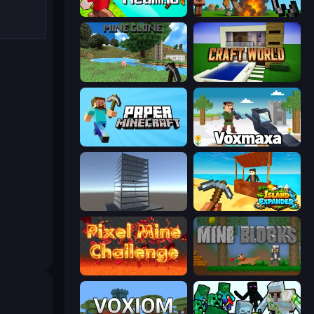
CubeRealm.io
Noob Fuse
Mine Clone
Craft World
Paper Minecraft
Voxmaxa
Craft 3D
Island Expander
Pixel Mine Challenge
Mine Blocks
e