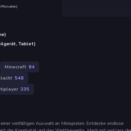
 6 Monaten
)
me)
lgerät, Tablet)
Minecraft
84
lacht
548
tiplayer
335
d einer vielfältigen Auswahl an Minispielen. Entdecke endlose
elt der Kreativität und des Wettbewerbs. Mach mit und lass di