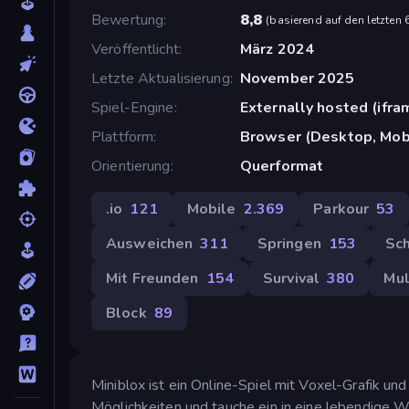
Bewertung
8,8
(
basierend auf den letzten
Veröffentlicht
März 2024
Letzte Aktualisierung
November 2025
Spiel-Engine
Externally hosted (ifra
Plattform
Browser (Desktop, Mobi
Orientierung
Querformat
.io
121
Mobile
2.369
Parkour
53
Ausweichen
311
Springen
153
Sch
Mit Freunden
154
Survival
380
Mul
Block
89
Miniblox ist ein Online-Spiel mit Voxel-Grafik un
Möglichkeiten und tauche ein in eine lebendige W