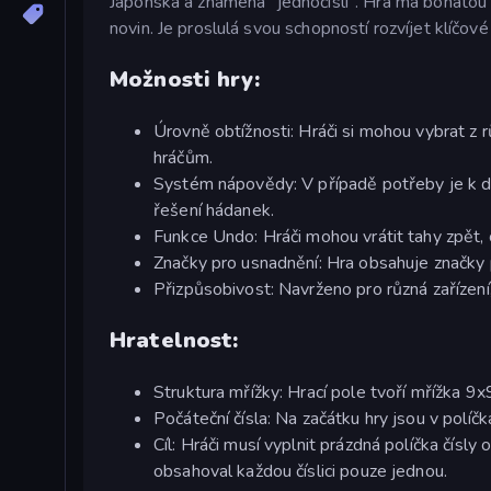
Japonska a znamená "jednočíslí". Hra má bohatou hi
novin. Je proslulá svou schopností rozvíjet klíčové 
Možnosti hry:
Úrovně obtížnosti: Hráči si mohou vybrat z 
hráčům.
Systém nápovědy: V případě potřeby je k di
řešení hádanek.
Funkce Undo: Hráči mohou vrátit tahy zpět,
Značky pro usnadnění: Hra obsahuje značky p
Přizpůsobivost: Navrženo pro různá zařízení, 
Hratelnost:
Struktura mřížky: Hrací pole tvoří mřížka 9x
Počáteční čísla: Na začátku hry jsou v políč
Cíl: Hráči musí vyplnit prázdná políčka čísly
obsahoval každou číslici pouze jednou.