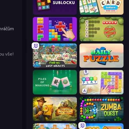
Sublocku
Card Solitaire: Word Game
 hráčům
BlockBuster Puzzle
Crocword
ou vše!
Find Me: Lost Objects
Daily Puzzle
Piles of Mahjong
Word Play
Hidden Objects: Island Secrets
Zumba Quest