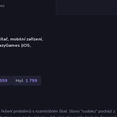
hs
)
ítač, mobilní zařízení,
razyGames (iOS,
559
Myš
1 799
k řešení problémů s rozmístěním čísel. Slovo "sudoku" pochází z