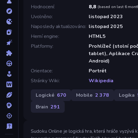
Hodnocení
8,8
(
based on last 6 mont
Uvolněno
listopad 2023
Naposledy aktualizováno
listopad 2025
Herní engine
HTML5
Platformy
Prohlížeč (stolní poč
tablet), Aplikace C
Android)
Orientace
Portrét
Stránky Wiki
Wikipedia
Logické
670
Mobile
2 378
Logika
Brain
291
Sudoku Online je logická hra, která hráče vyzývá 