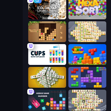
Color Tap: Coloring by Numbers
Hexa Sort
Wood Block Journey
Mahjong Online
Cups - Water Sort Puzzle
Puzzle Block Master
Mahjong Tower
Blocks and that’s it
Drop & Merge the Numbers
Mahjong Titans