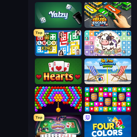
Yatzy
Bus Escape: Clear Jam
Top
Ludo King
Find The Cow
Hearts: Classic
Spot the Difference Forever
Bubble Story
Tap Away Story
Top