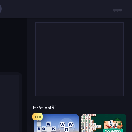
Hrát další
Top