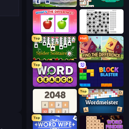
Words of Wonders
Mahjongg Solitaire
What's The Difference?
Crossword
Top
Hot
Spider Solitaire
Find The Difference
Top
Daily Word Search
Block Blaster
Top
2048
Wordmeister
Top