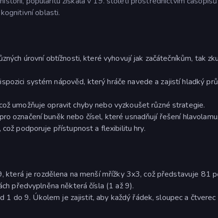
storii, popularitu získala v 19. století prostřednictvím časopisů
kognitivní oblasti.
různých úrovní obtížnosti, které vyhovují jak začátečníkům, tak 
spozici systém nápověd, který hráče navede a zajistí hladký pr
 což umožňuje opravit chyby nebo vyzkoušet různé strategie.
ro označení buněk nebo čísel, které usnadňují řešení hlavolamu
což podporuje přístupnost a flexibilitu hry.
9, která je rozdělena na menší mřížky 3x3, což představuje 81 po
kách předvyplněna některá čísla (1 až 9).
 od 1 do 9. Úkolem je zajistit, aby každý řádek, sloupec a čtvere