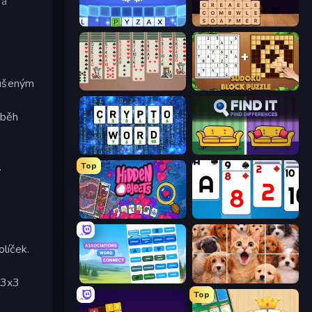
 a
Word Wipe
Word Finder
zkušeným
Spider Solitaire 2 Suits
Sudoku Block Puzzle
ůběh
Cryptoword
Find It - Find The Differences
.
Top
Hidden Objects
Social Solitaire
líček.
Associations - Word Connect
Jigpic Solitaire
c 3x3
Top