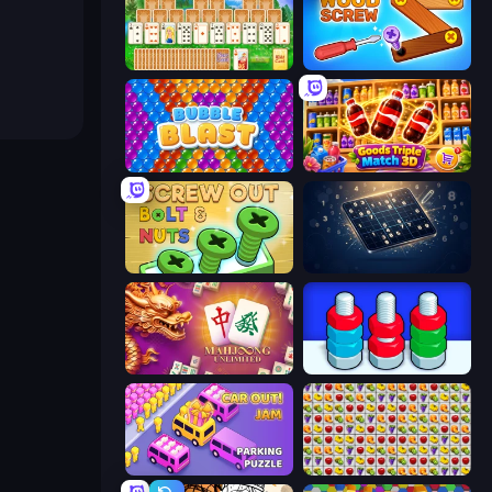
Magic Towers Solitaire
Wood Screw: Bolts Puzzle
Bubble Blast
Goods Triple Match 3D
Screw Out: Bolts and Nuts
Sudoku Classic & Killer
Mahjong Unlimited
Nuts Puzzle: Sort By Color
Car OUT! Jam Parking Puzzle
Same Game Fruit Collapse