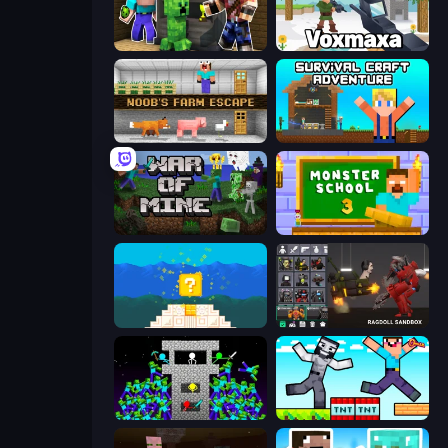
Noob Trolls Pro
Voxmaxa
Noob's Farm Escape
Survival Craft Adventure
War of Mine
Monster School 3
Noob vs Pro 4: Lucky Block
Last Play: Ragdoll Sandbox
Stick Epic Fighter
Noob Gigachad: Parkour Tricks Challenge