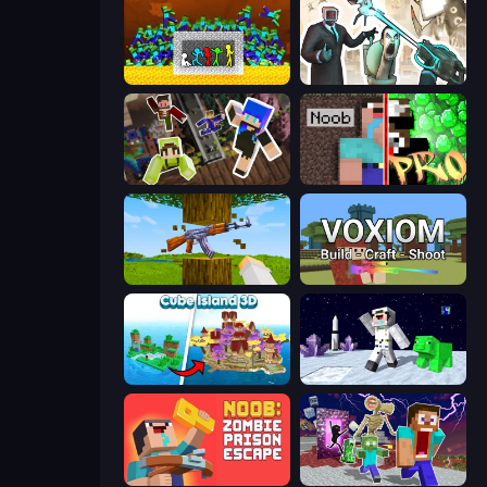
Stick Fighter vs Zombies
Skibidi Toilets: Infection
Only Up Craft
Noob vs Pro: Challenge
Mine Shooter 3D
Voxiom.io
Cube Island 3D
SpaceCraft Noob: Return to Earth
Noob: Zombie Prison Escape
Monster School Herobrine Siren Head