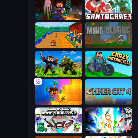
ZombieCraft
SantaCraft
Noob Tower Defense
Mine Blocks
CraftSlayer: Apocalypse
Crazy Motorcycle
Merge & Dig!
Miner Cat 4
Mine Shooter 2: Noob vs Mobs
Stickman Epic