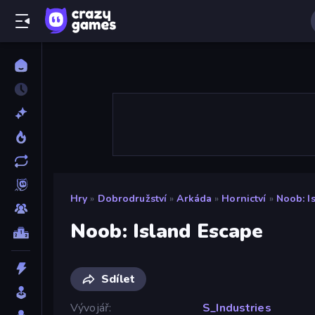
Hry
»
Dobrodružství
»
Arkáda
»
Hornictví
»
Noob: I
Noob: Island Escape
Sdílet
Vývojář
S_Industries