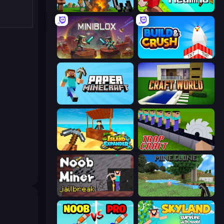
Noob Fuse
CubeRealm.io
Miniblox
Build and Crush
Paper Minecraft
Craft World
Island Expander
Trap Craft
Noob Miner: Escape From Prison
Mine Clone