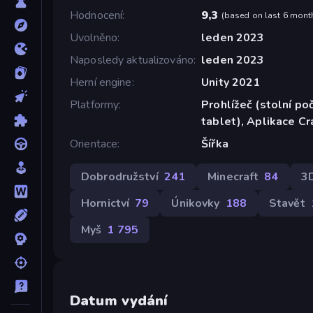
Hodnocení
9,3
(
based on last 6 mont
Uvolněno
leden 2023
Naposledy aktualizováno
leden 2023
Herní engine
Unity 2021
Platformy
Prohlížeč (stolní poč
tablet), Aplikace C
Orientace
Šířka
Dobrodružství
241
Minecraft
84
3
Hornictví
79
Únikovky
188
Stavět
Myš
1 795
Datum vydání