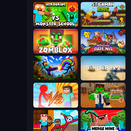
Herobrine vs Monster School
Stickman King
Zomblox
Medieval Arena
Noob: Wall Crusher
SimpleBox 2
Red Stickman vs Monster School
Trap Craft 2