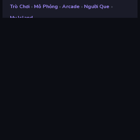
Trò Chơi
Mô Phỏng
Arcade
Người Que
»
»
»
»
My Island
My Island
nhà phát triển
Kayiyou
Xếp hạng
9,1
(
dựa trên 6 tháng gần đây
)
Phát hành
tháng 8 năm 2023
Công cụ trò chơi
HTML5
nền tảng
Trình duyệt (máy tính để bàn, điện
thoại di động, máy tính bảng),
Ứng dụng CrazyGames (iOS,
Android)
Định hướng
Phong cảnh / Chân dung