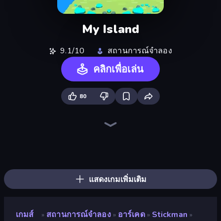
My Island
9.1/10
สถานการณ์จำลอง
คลิกเพื่อเล่น
80
Bus Simulator: EVO
Life Simulator: Road to Riches
Empire City
Prison Life
Driving School Simulator
Grow A Garden | Growden.io
Idle Billionaire Tycoon
Gym Boss
Donut Place
Hedgies
Burger Life
My Perfect Farm
Furniture Master: Idle Tycoon
Trash Master
Candy Packing Store
Store Manager
Steam City
Project Restoration
แสดงเกมเพิ่มเติม
เกมส์
สถานการณ์จำลอง
อาร์เคด
Stickman
»
»
»
»