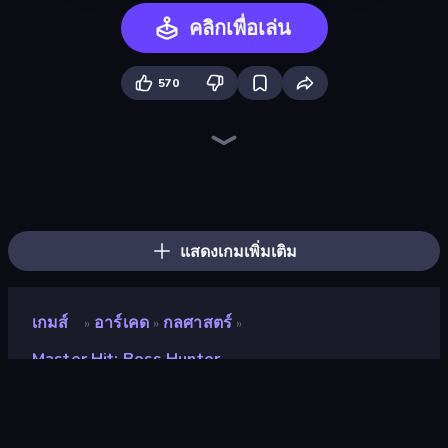
คลิกเพื่อเล่น
570
Slice Master
Helix Jump
Hydraulic Press 2D ASMR
Layers Roll
Stack Fall
Shovel 3D
Pencil Rush
Jelly Restaurant
Fruit Stab Challenge
Twerk Race 3D
Lazy Jumper
Stack Colors
Flip Bottle
Hula Hoop Race
Slice It All!
Break Free
Cut In Half
Knife Master: Ball Racing
แสดงเกมเพิ่มเติม
เกมส์
อาร์เคด
กลศาสตร์
»
»
»
Master Hit: Boss Hunter
Master Hit: Boss Hunter