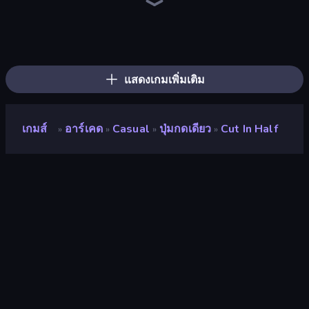
Slice Master
Layers Roll
Helix Jump
Twerk Race 3D
Stack Fall
Hydraulic Press 2D ASMR
Lazy Jumper
Pencil Rush
Jelly Restaurant
Hula Hoop Race
Shovel 3D
Stack Colors
Flip Bottle
Slice It All!
Fruit Stab Challenge
Master Hit: Boss Hunter
Break Free
Jelly Dye
แสดงเกมเพิ่มเติม
เกมส์
อาร์เคด
Casual
ปุ่มกดเดียว
Cut In Half
»
»
»
»
Cut In Half
นักพัฒนา
MOVISOFT
คะแนน
8.3
(
อ้างอิงจากข้อมูล 6 เดือนที่ผ่านมา
)
ปล่อยแล้ว
พฤษภาคม 2568
เอ็นจิ้นเกม
HTML5
แพลตฟอร์ม
เบราว์เซอร์ (เดสก์ท็อป มือถือ แท็บเล็ต),