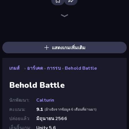
Bloxd.io
Ragdoll Archers
EvoWars.io
Veck.io
Piece of Cake: Merge and Bake
Racing Limits
Traffic Rider
Mahjongg Solitaire
Screw Out: Bolts and Nuts
Words of Wonders
Piles of Mahjong
Stickman Clash
Miniblox
Designville: Merge & Design
Space Waves
SkillWarz
Fortzone Battle Royale
Arrow Escape
แสดงเกมเพิ่มเติม
เกมส์
อาร์เคด
การรบ
Behold Battle
»
»
»
Behold Battle
นักพัฒนา
Calturin
คะแนน
9.1
(
อ้างอิงจากข้อมูล 6 เดือนที่ผ่านมา
)
ปล่อยแล้ว
มิถุนายน 2566
เอ็นจิ้นเกม
Unity 5.6