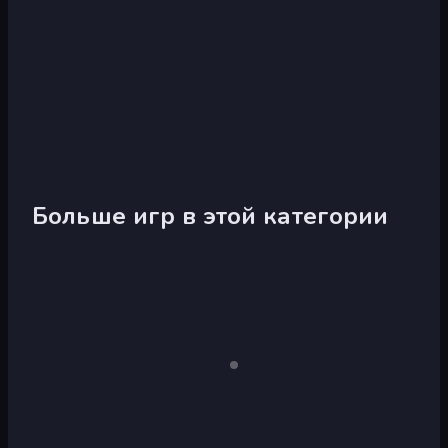
Больше игр в этой категории
Papa's
Papa
Только
для
Freezeria
Louie:
настольных
When
компьютеров