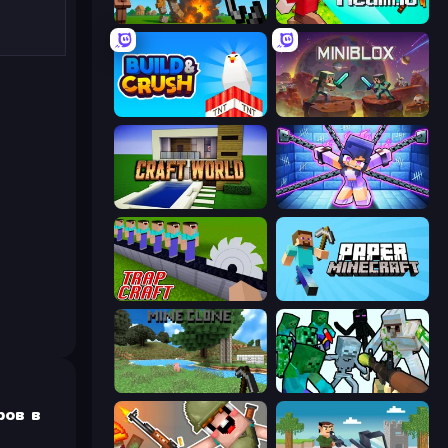
Noob Fuse
CubeRealm.io
Build and Crush
Miniblox
Craft World
Mini Mine
Trap Craft
Paper Minecraft
Mine Clone
Mine Shooter: Save Your World
ров в