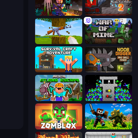
ZombieCraft
Noob Miner 2: Escape From Prison
Mine Shooter 3D
War of Mine
Survival Craft Adventure
Noob Digger: Pro Drill Miner
Noob: Island Escape
Stick Epic Fighter
Zomblox
CraftSlayer: Apocalypse