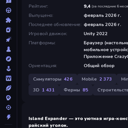
Рейтинг
9,4
(
за последние 6 мес
Выпущено
февраль 2026 г.
Последнее обновление
февраль 2026 г.
Игровой движок
Unity 2022
Платформы
Браузер (настольн
мобильное устройс
Приложение CrazyG
Ориентация
Общий обзор
Симуляторы
426
Mobile
2 373
Mi
3D
1 431
Фермы
85
Строительст
Island Expander — это уютная игра-кон
райский уголок.