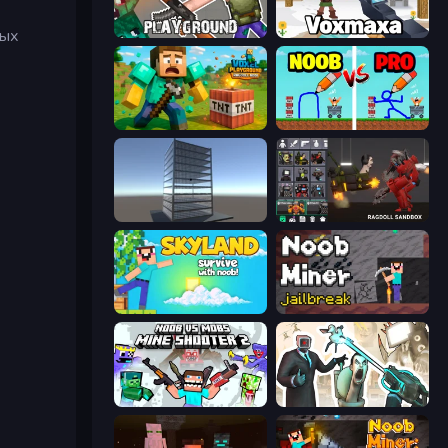
Playground
Voxmaxa
ных
Voxel Playground: Ragdoll Noob
DOP Noob: Draw to Save
Craft 3D
Last Play: Ragdoll Sandbox
Skyland Survive With Noob!
Noob Miner: Escape From Prison
Mine Shooter 2: Noob vs Mobs
Skibidi Toilets: Infection