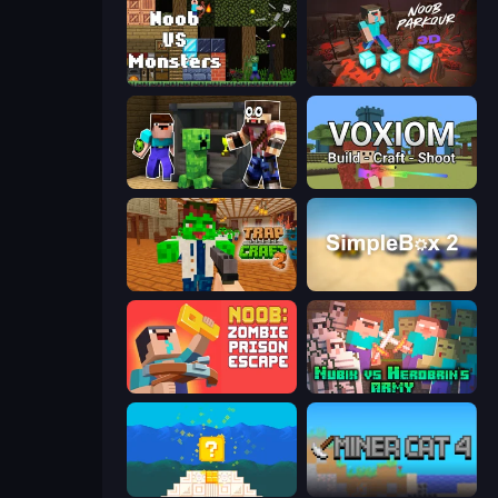
Noob VS Monsters
Noob Parkour 3D
Noob Trolls Pro
Voxiom.io
Trap Craft 2
SimpleBox 2
Noob: Zombie Prison Escape
Nubik vs Herobrin's Army
Noob vs Pro 4: Lucky Block
Miner Cat 4