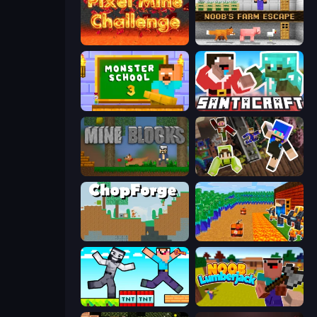
Pixel Mine Challenge
Noob's Farm Escape
Monster School 3
SantaCraft
Mine Blocks
Only Up Craft
ChopForge
Noob Tower Defense
Noob Gigachad: Parkour Tricks Challenge
Idle Noob Lumberjack