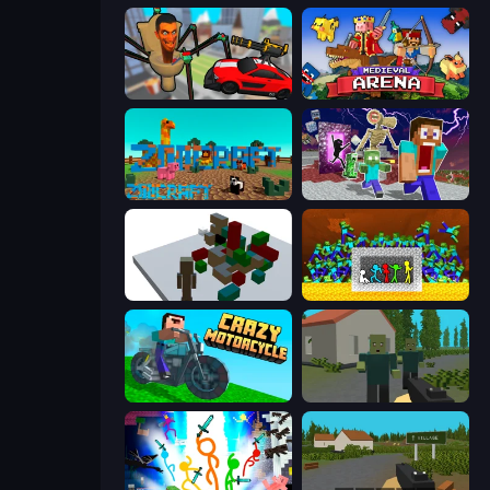
Cars vs Skibidi Toilet
Medieval Arena
ZooCraft
Monster School Herobrine Siren Head
Craft Destroy
Stick Fighter vs Zombies
Crazy Motorcycle
ShooterZ