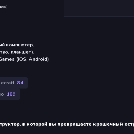
яцев
)
ый компьютер,
тво, планшет),
ames (iOS, Android)
necraft
84
во
189
структор, в которой вы превращаете крошечный ост