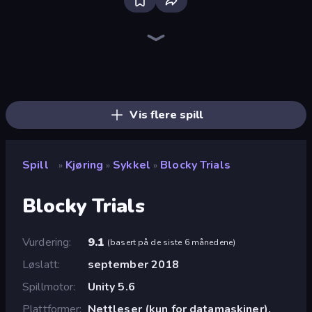
Bloxd.io
Ragdoll Archers
EvoWars.io
Piece of Cake: Merge and Bake
Veck.io
Racing Limits
Traffic Rider
Mahjongg Solitaire
Screw Out: Bolts and Nuts
Words of Wonders
Piles of Mahjong
Designville: Merge & Design
Miniblox
Space Waves
Stickman Clash
SkillWarz
Fortzone Battle Royale
Arrow Escape
Vis flere spill
Spill
Kjøring
Sykkel
Blocky Trials
»
»
»
Blocky Trials
Vurdering
9.1
(
basert på de siste 6 månedene
)
Løslatt
september 2018
Spillmotor
Unity 5.6
Plattformer
Nettleser (kun for datamaskiner),