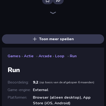
Bloxd.io
Ragdoll Archers
EvoWars.io
Piece of Cake: Merge and Bake
Veck.io
Traffic Rider
Racing Limits
Mahjongg Solitaire
Screw Out: Bolts and Nuts
Words of Wonders
Piles of Mahjong
Designville: Merge & Design
Space Waves
Miniblox
SkillWarz
Stickman Clash
Fortzone Battle Royale
Arrow Escape
Toon meer spellen
Games
Actie
Arcade
Loop
Run
»
»
»
»
Run
Beoordeling
9,2
(
op basis van de afgelopen 6 maanden
)
Game-engine
External
Platformen
Browser (alleen desktop), App
Store (iOS, Android)