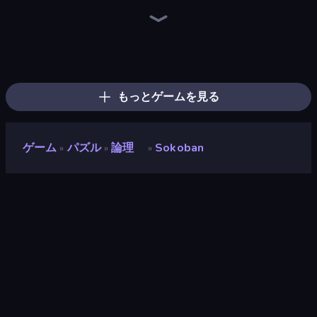
Piles of Mahjong
Screw Out: Bolts and Nuts
Arrow Escape
Skydom
Piece of Cake: Merge and Bake
Yarn Fever! Unravel Puzzle
Mahjongg Solitaire
Arrow Escape: Puzzle
Color Water Sort 3D
Goods Triple Match 3D
Tap 3D Wood Block Away
Skydom: Reforged
Nuts Puzzle: Sort By Color
Parking Jam
Mahjong Puzzle: Tile Match
Wood Screw: Bolts Puzzle
Hexa Sort
Sushi Puzzle
もっとゲームを見る
ゲーム
パズル
論理
Sokoban
»
»
»
Sokoban
開発者
Reinout
評価
8.1
(
過去6ヶ月間のデータに基づく
)
リリース日
2018年9月
ゲームエンジン
HTML5
プラットフォーム
ブラウザ（デスクトップ、モバイ