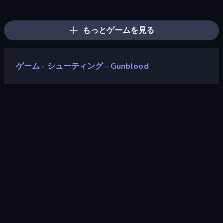
Ragdoll Throw Challenge
Apple Shooter
Creative Kill Chamber
Mad Stick
Time Shooter 2
Stick Figure Penalty 2
Bowman
Madness Deathwish
Kill The Spartan
Time Shooter 3: SWAT
Stickman Bullet Warriors
Stick Crush
Sniper Shot: Bullet Time
Johnny Rocketfingers
Rag Doll
The Spear Stickman
Load Up and Kill
Time Shooter
もっとゲームを見る
ゲーム
シューティング
Gunblood
»
»
Gunblood
評価
9.2
(
過去6ヶ月間のデータに基づく
)
リリース日
2020年8月
ゲームエンジン
Ruffle
プラットフォーム
ブラウザ（デスクトップ、モバイ
ル、タブレット）, CrazyGames
アプリ（iOS, Android）
対象
横向き / 縦向き