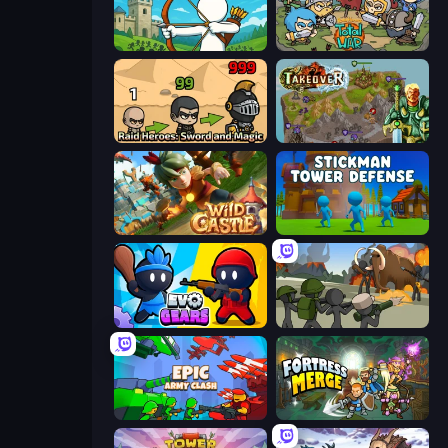
Last Archer
Raid Heroes: Total War
Raid Heroes: Sword and Magic
Takeover
Wild Castle TD: Grow Empire
Stickman Tower Defense Idle 3D
Evo Gears
Stickman History Battle
Epic Army Clash
Fortress Merge