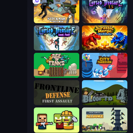
Stickman World War
Cursed Treasure 1.5
Cursed Treasure Level Pack
Jurassic Merge: Dino Evolution
Age of Tanks Warriors: TD War
City Takeover
Frontline Defense
Bloons Tower Defense 4
Zombie Horde: Build & Survive
Iron Towers Alliance