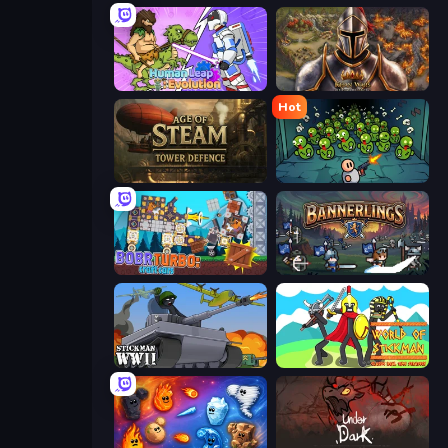
Human Leap: Evolution
Khan Wars
Hot
Age of Steam Tower Defence
Base Defence
Bobr Turbo: Craft Cars
Bannerlings
Stickman WW2
World of Stickman Classic RTS