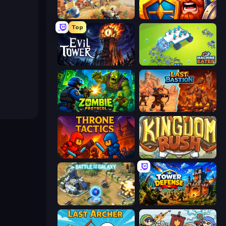
Day D Tower Rush
WarLink: Crown & Clash
Top
Evil Tower
Machine Eater
Zombie Protocol
Last Bastion
Throne Tactics
Kingdom Rush
Battle for the Galaxy
Tower Defense