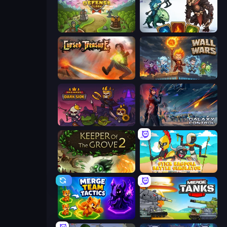
Tower Defense Clash
Dark Stones: Card Battle RPG
Cursed Treasure
Wall Wars
Raid Heroes: Dark Side
Galaxy Control: 3D Strategy
Keeper of the Grove 2
Stick Ragdoll Battle Simulator
Merge Team Tactics
Merge Master Tanks: Tank Wars