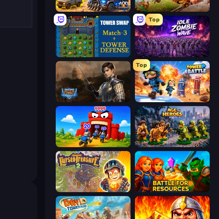
AOD - Art Of Defense
Infinity Kingdom
Top
Tower Swap
Idle Zombie Wave: Survivors
Top
Battle Arena
Tower Battle
TimeWarriors
Age of Heroes
Cursed Treasure 2
Battle for Resources