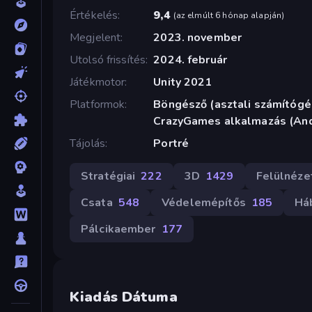
Értékelés
9,4
(
az elmúlt 6 hónap alapján
)
Megjelent
2023. november
Utolsó frissítés
2024. február
Játékmotor
Unity 2021
Platformok
Böngésző (asztali számítógép
CrazyGames alkalmazás (And
Tájolás
Portré
Stratégiai
222
3D
1429
Felülnéze
Csata
548
Védelemépítős
185
Há
Pálcikaember
177
Kiadás Dátuma