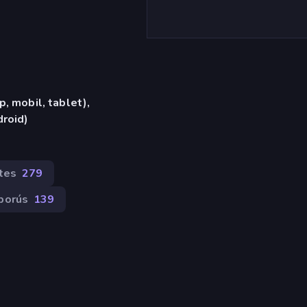
, mobil, tablet),
roid)
tes
279
borús
139