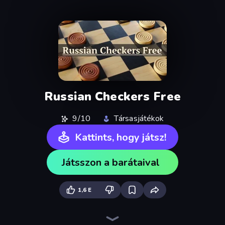
Russian Checkers Free
9/10
Társasjátékok
Kattints, hogy játsz!
Játsszon a barátaival
1,6 E