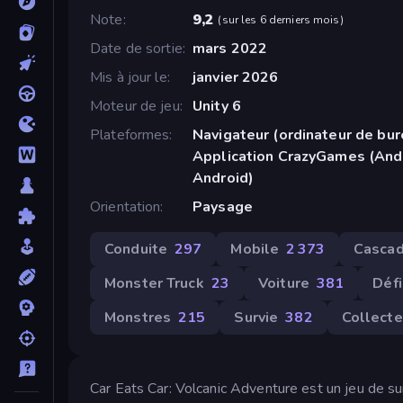
Note
9,2
(
sur les 6 derniers mois
)
Date de sortie
mars 2022
Mis à jour le
janvier 2026
Moteur de jeu
Unity 6
Plateformes
Navigateur (ordinateur de bur
Application CrazyGames (Andr
Android)
Orientation
Paysage
Conduite
297
Mobile
2 373
Casca
Monster Truck
23
Voiture
381
Défi
Monstres
215
Survie
382
Collecte
Car Eats Car: Volcanic Adventure est un jeu de su