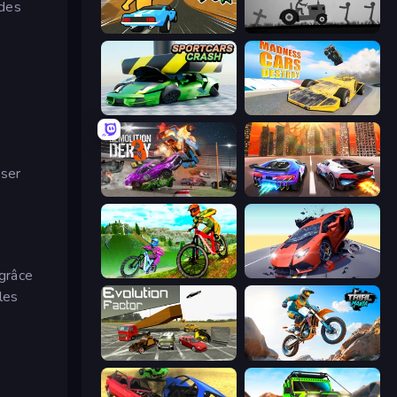
 des
Toy Rider
Stickman Annihilation 2
Sportcars Crash
Madness Cars Destroy
oser
Demolition Derby 3
Night City Racing
grâce
MX Offroad Master
Hyper Cars Ramp Crash
les
Evolution Factor
Trial Mania