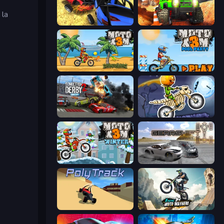
 la
Car Crash Simulator Royale
Offroad Life 3D
Moto X3M
Moto X3M 5: Pool Party
Demolition Derby 2
Moto X3M 6: Spooky Land
Moto X3M 4 Winter
Gearshift One
PolyTrack
Xtreme Moto Mayhem