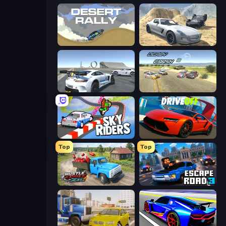
Desert Rally
Derby Crash 2
Crazy Stunt Cars Multiplayer
Derby Crash 3
Sky Riders
DriveOff
Top
Top
Hustle & Drift in ZIL
Escape Road 3