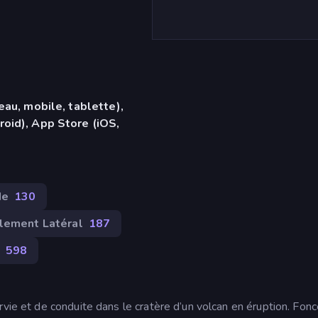
eau, mobile, tablette),
oid), App Store (iOS,
de
130
lement Latéral
187
598
rvie et de conduite dans le cratère d’un volcan en éruption. Fonc