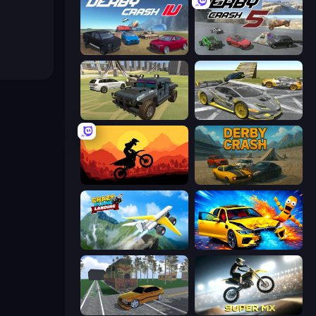
Derby Crash 4
Derby Crash 5
4x4 Offroader
Wrong Way
Sunset Bike Racing
Derby Crash
Crazy Plane Landing
BMG: Ragdoll Playground
Obby: Car Crash Sandbox
Super MX - Last Season