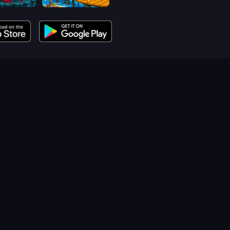
Car Eats Car: Dungeon Adventure
Car Eats Car: Sea Adventure