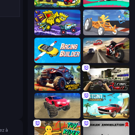
Car Eats Car: Underwater Adventure
Merge & Construct
Car Eats Car: Arctic Adventure
Draw Crash Race
Racing Builder
Traffic Rider
Offroad Island
Racing Limits
Monster Cars: Ultimate Simulator
Stunt Paradise
ez à