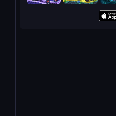
Car Eats Car: Arctic Adventure
Car Eats Car: Underwater Adventure