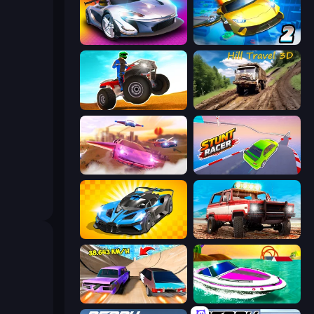
Grand Cyber City
Ultimate Flying Car 2
ATV Ultimate Offroad
Hill Travel 3D
Ultimate Flying Car
Stunt Racer
GT Cars Mega Ramps
Offroad Masters Challenge
Turbo Cars: Pipe Stunts
Jet Boat Racing