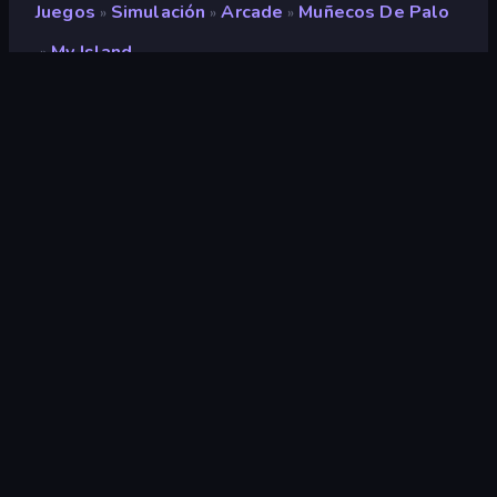
Juegos
Simulación
Arcade
Muñecos De Palo
»
»
»
My Island
»
My Island
Desarrollador
Kayiyou
Clasificación
9,1
(
según los últimos 6 meses
)
Publicado en
agosto de 2023
Motor de juego
HTML5
Plataformas
Navegador (escritorio, móvil,
tableta), Aplicación CrazyGames
(iOS, Android)
Orientación
Horizontal / Vertical
Simulación
306
Móviles
2347