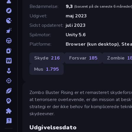
Bedømmelse
9,3
(
baseret på de seneste 6 måneder
Udgivet
maj 2023
Sidst opdateret
juli 2023
Spilmotor
Unity 5.6
Platforme
Browser (kun desktop), Ste
Skyde
216
Forsvar
185
Zombie
1
Mus
1.795
Zombo Buster Rising er et remasteret skydeforsv
at terrorisere overlevende, er din mission at bes
strategi er der ikke behov for komplicerede tekn
skydeevner.
Udgivelsesdato