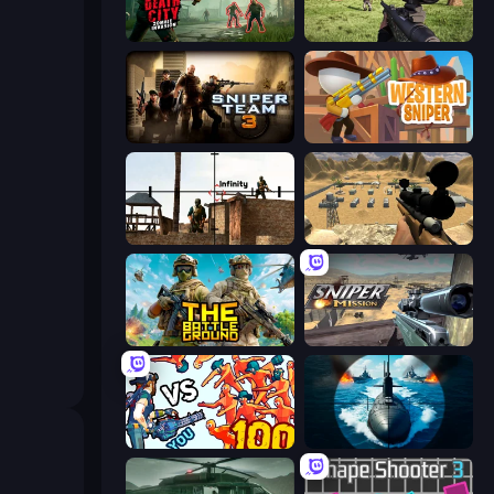
Death City Zombie Invasion
Dead Zed
Sniper Team 3
Western Sniper
Lethal Sniper 3D: Army Soldier
Ghost Sniper
The Battleground
Sniper Mission
Horde Killer: You vs 100
Ships Battlefield 3D