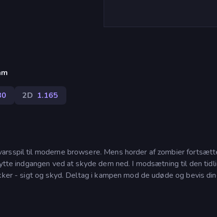
)
am
80
2D
1.165
arsspil til moderne browsere. Mens horder af zombier fortsæt
kytte indgangen ved at skyde dem ned. I modsætning til den tidl
ikker - sigt og skyd. Deltag i kampen mod de udøde og bevis di