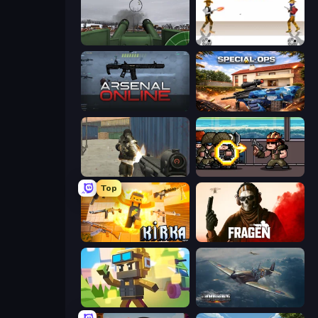
Flakmeister
Gunblood
Arsenal Online
Special Ops: GO
Masked Forces
Metal Guns Fury
Top
Kirka.io
Fragen
Pixel Shooter
Dogfight