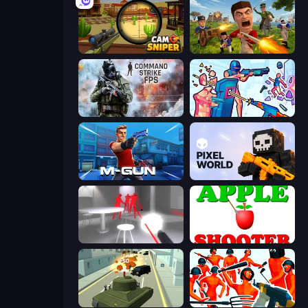
Camo Sniper
Redcoats.io
Command Strike FPS
Time Shooter 3: SWAT
Muscle Gun.IO
Pixel World
SuperHot
Apple Shooter
Secret Agent James
Funny Shooter - Destroy All