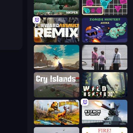
SNIPER
Shape Shooter 3
Forward Assault Remix
Zombie Hunters Online
Grandfather Road Chase: Shooter
Sniper Assassin - Government Agent
Cry Islands
Wild Hunter 3D
Jungle Deer Hunting
Attack of Duty