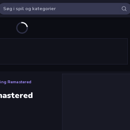
sing Remastered
mastered