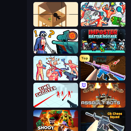
Elite Sniper
Funny Shooter 2
Sniper Shot: Bullet Time
Imposter Battle Royale
Top
Time Shooter 2
KS Z
Time Shooter
Assault Bots