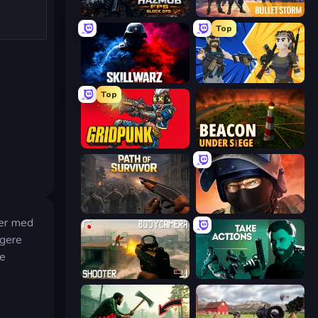
Hazmob FPS: Online Shooter
Bulletstorm
Top
SkillWarz
BuildNow GG
Top
Gridpunk - 3v3 Battle Royale
Beacon Under Siege
Path of Survivor
Bullet Force
ter med
igere
ne
BodyCamera Shooter
Take Actions