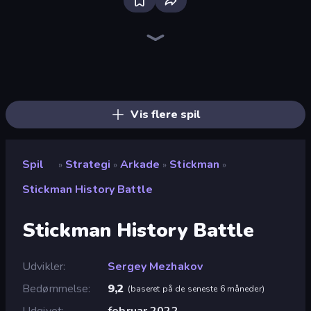
Tower Swap
Battle Arena
Idle Zombie Wave: Survivors
Takeover
Kiomet
Cursed Treasure
WarLink: Crown & Clash
Cursed Treasure 2
Obby: Hide and Seek, Battle Royale
Kingdom Rush
Tower Battle
Compact Conflict
City Takeover
Day D Tower Rush
Fall of the King
Last Archer
Zombie Protocol
Jailbreak: Hide or Attack!
Vis flere spil
Spil
Strategi
Arkade
Stickman
»
»
»
»
Stickman History Battle
Stickman History Battle
Udvikler
Sergey Mezhakov
Bedømmelse
9,2
(
baseret på de seneste 6 måneder
)
Udgivet
februar 2022