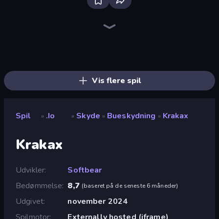
Bloxd.io
Poxel.io
Lurkers.io
BattleDudes.io
Survev.io
Voxiom.io
Goober Royale
Pixel Warfare
GoKarts.io
EvoWorld.io (FlyOrDie.io)
Pikto.fun
GoBattle.io
EvoWars.io
Veck.io
SlitherCraft.io
Kour.io
Mope.io
BrutalMania.io (Brutal Mania)
Vis flere spil
Spil
.io
Skyde
Bueskydning
Krakax
»
»
»
»
Krakax
Udvikler
Softbear
Bedømmelse
8,7
(
baseret på de seneste 6 måneder
)
Udgivet
november 2024
Spilmotor
Externally hosted (iframe)